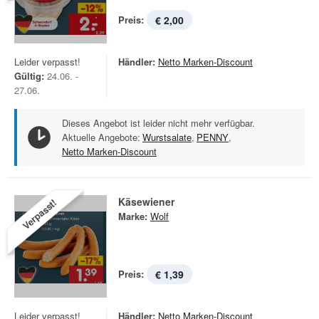
Preis:
€ 2,00
Leider verpasst!
Händler:
Netto Marken-Discount
Gültig:
24.06. -
27.06.
Dieses Angebot ist leider nicht mehr verfügbar.
Aktuelle Angebote:
Wurstsalate
,
PENNY
,
Netto Marken-Discount
Käsewiener
Verpasst!
Marke:
Wolf
Preis:
€ 1,39
Leider verpasst!
Händler:
Netto Marken-Discount