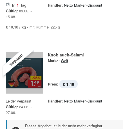
In
1
Tag
Händler:
Netto Marken-Discount
Gültig:
09.08. -
15.08.
€ 10,18 / kg -
mit Kümmel 225 g
Knoblauch-Salami
Verpasst!
Marke:
Wolf
Preis:
€ 1,49
Leider verpasst!
Händler:
Netto Marken-Discount
Gültig:
24.06. -
27.06.
Dieses Angebot ist leider nicht mehr verfügbar.