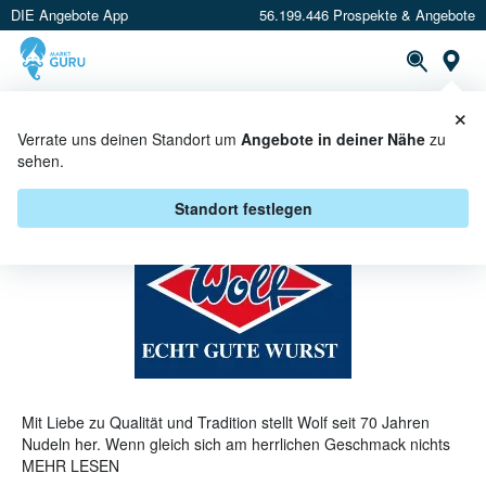
DIE Angebote App
56.199.446 Prospekte & Angebote
St
×
PROSPEKTE
ANGEBOTE
CASHBACK
Verrate uns deinen Standort um
Angebote in deiner Nähe
zu
sehen.
WOLF ANGEBOTE & AKTIONEN
Standort festlegen
Mit Liebe zu Qualität und Tradition stellt Wolf seit 70 Jahren
Nudeln her. Wenn gleich sich am herrlichen Geschmack nichts
geändert hat, so arbeitet man hier tagtäglich daran die
MEHR LESEN