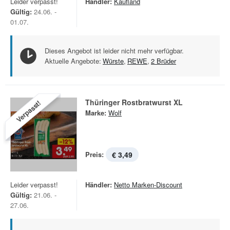
Leider verpasst!
Händler:
Kaufland
Gültig:
24.06. -
01.07.
Dieses Angebot ist leider nicht mehr verfügbar.
Aktuelle Angebote:
Würste
,
REWE
,
2 Brüder
Thüringer Rostbratwurst XL
Verpasst!
Marke:
Wolf
Preis:
€ 3,49
Leider verpasst!
Händler:
Netto Marken-Discount
Gültig:
21.06. -
27.06.