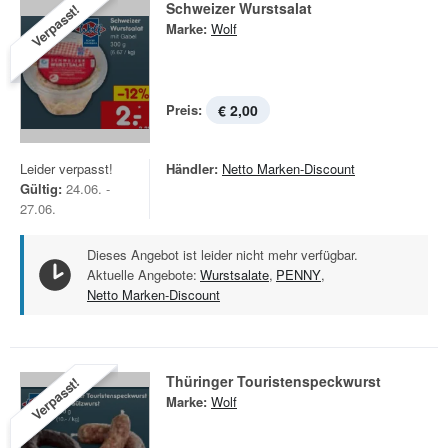
Schweizer Wurstsalat
Verpasst!
Marke:
Wolf
Preis:
€ 2,00
Leider verpasst!
Händler:
Netto Marken-Discount
Gültig:
24.06. -
27.06.
Dieses Angebot ist leider nicht mehr verfügbar.
Aktuelle Angebote:
Wurstsalate
,
PENNY
,
Netto Marken-Discount
Thüringer Touristenspeckwurst
Verpasst!
Marke:
Wolf