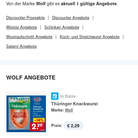
Produktion innovativer und umweltfreundlicher zu gestalten und
Von der Marke
Wolf
gibt es
aktuell 1 gültige Angebote
.
damit nicht nur dem Menschen sondern auch der Umwelt was
gutes zu tun.
Discounter
Prospekte
Discounter
Angebote
Würste Angebote
Schinken Angebote
Wurstaufschnitt Angebote
Koch- und Streichwurst Angebote
Salami Angebote
WOLF ANGEBOTE
In Kürze
Thüringer Knackwurst
Marke:
Wolf
Preis:
€ 2,29