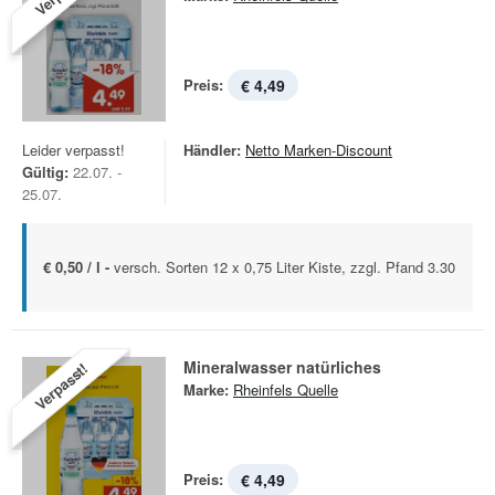
Preis:
€ 4,49
Leider verpasst!
Händler:
Netto Marken-Discount
Gültig:
22.07. -
25.07.
€ 0,50 / l -
versch. Sorten 12 x 0,75 Liter Kiste, zzgl. Pfand 3.30
Mineralwasser natürliches
Verpasst!
Marke:
Rheinfels Quelle
Preis:
€ 4,49