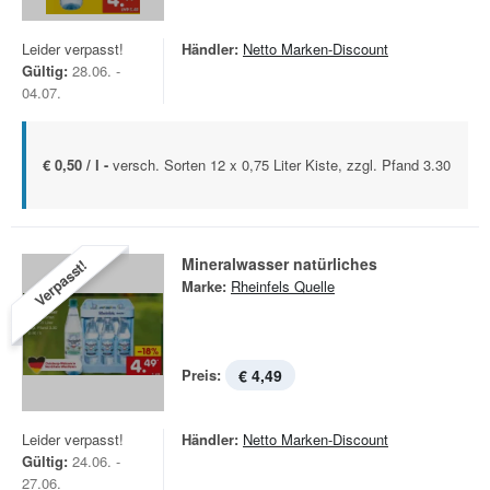
Leider verpasst!
Händler:
Netto Marken-Discount
Gültig:
28.06. -
04.07.
€ 0,50 / l -
versch. Sorten 12 x 0,75 Liter Kiste, zzgl. Pfand 3.30
Mineralwasser natürliches
Verpasst!
Marke:
Rheinfels Quelle
Preis:
€ 4,49
Leider verpasst!
Händler:
Netto Marken-Discount
Gültig:
24.06. -
27.06.