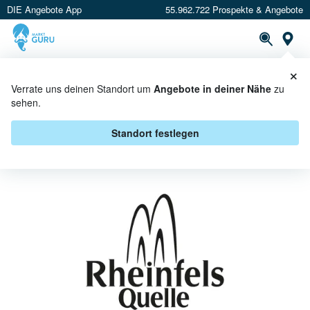
DIE Angebote App
55.962.722 Prospekte & Angebote
St
×
PROSPEKTE
ANGEBOTE
CASHBACK
Verrate uns deinen Standort um
Angebote in deiner Nähe
zu
sehen.
RHEINFELS QUELLE BEI NETTO
MARKEN-DISCOUNT - ANGEBOTE
Standort festlegen
& AKTIONEN