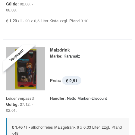
Gültig:
02.08. -
08.08.
€ 1,20 / l -
20 x 0,5 Liter Kiste zzgl. Pfand 3.10
Malzdrink
Verpasst!
Marke:
Karamalz
Preis:
€ 2,91
Leider verpasst!
Händler:
Netto Marken-Discount
Gültig:
27.12. -
02.01.
€ 1,46 / l -
alkoholfreies Malzgetränk 6 x 0,33 Liter, zzgl. Pfand
-.48