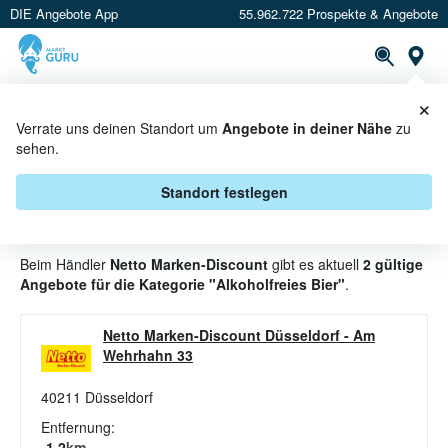
DIE Angebote App
55.962.722 Prospekte & Angebote
St
×
PROSPEKTE
ANGEBOTE
CASHBACK
Verrate uns deinen Standort um
Angebote in deiner Nähe
zu
sehen.
ALKOHOLFREIES BIER
ANGEBOTE & AKTIONEN BEI
Standort festlegen
NETTO MARKEN-DISCOUNT
Beim Händler
Netto Marken-Discount
gibt es aktuell
2 gültige
Angebote für die Kategorie "Alkoholfreies Bier"
.
Netto Marken-Discount Düsseldorf
-
Am
Wehrhahn 33
40211
Düsseldorf
Entfernung:
1.2
km