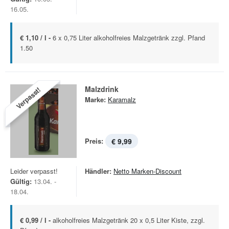
16.05.
€ 1,10 / l -
6 x 0,75 Liter alkoholfreies Malzgetränk zzgl. Pfand
1.50
Malzdrink
Verpasst!
Marke:
Karamalz
Preis:
€ 9,99
Leider verpasst!
Händler:
Netto Marken-Discount
Gültig:
13.04. -
18.04.
€ 0,99 / l -
alkoholfreies Malzgetränk 20 x 0,5 Liter Kiste, zzgl.