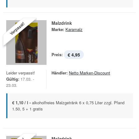
Malzdrink
Verpasst!
Marke:
Karamalz
Preis:
€ 4,95
Leider verpasst!
Händler:
Netto Marken-Discount
Gültig:
17.03. -
23.03.
€ 1,10 / l -
alkoholfreies Malzgetränk 6 x 0,75 Liter zzgl. Pfand
1.50, 5 + 1 gratis
Malzdrink