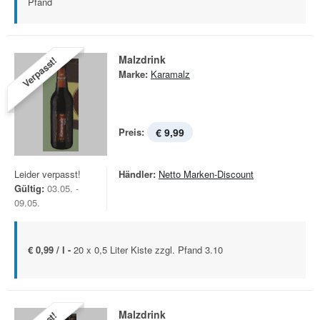
Pfand
Malzdrink
Verpasst!
Marke:
Karamalz
Preis:
€ 9,99
Leider verpasst!
Händler:
Netto Marken-Discount
Gültig:
03.05. -
09.05.
€ 0,99 / l -
20 x 0,5 Liter Kiste zzgl. Pfand 3.10
Malzdrink