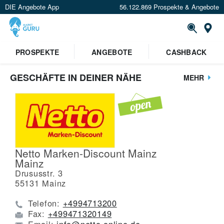
DIE Angebote App
56.122.869 Prospekte & Angebote
St
PROSPEKTE
ANGEBOTE
CASHBACK
GESCHÄFTE IN DEINER NÄHE
MEHR
Netto Marken-Discount Mainz
Mainz
Drususstr. 3
55131
Mainz
Telefon:
+4994713200
Fax:
+499471320149
Email:
info@netto-online.de