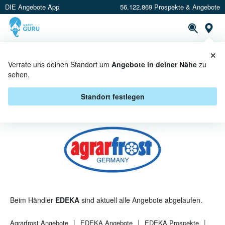
DIE Angebote App
56.122.869 Prospekte & Angebote
St
×
PROSPEKTE
ANGEBOTE
CASHBACK
Verrate uns deinen Standort um
Angebote in deiner Nähe
zu
sehen.
AGRARFROST BEI EDEKA -
ANGEBOTE & AKTIONEN
Standort festlegen
Beim Händler
EDEKA
sind aktuell alle Angebote abgelaufen.
Agrarfrost
Angebote
EDEKA
Angebote
EDEKA
Prospekte