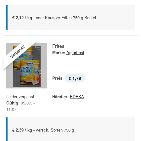
€ 2,12 / kg -
oder Knusper Frites 750 g Beutel
Frites
Verpasst!
Marke:
Agrarfrost
Preis:
€ 1,79
Leider verpasst!
Händler:
EDEKA
Gültig:
05.07. -
11.07.
€ 2,39 / kg -
versch. Sorten 750 g