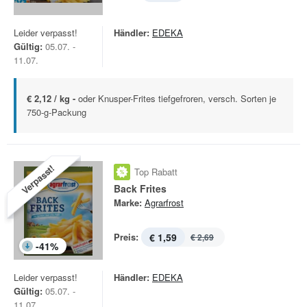
Leider verpasst!
Händler:
EDEKA
Gültig:
05.07. -
11.07.
€ 2,12 / kg -
oder Knusper-Frites tiefgefroren, versch. Sorten je
750-g-Packung
Verpasst!
Top Rabatt
Back Frites
Marke:
Agrarfrost
Preis:
€ 1,59
€ 2,69
-
41
%
Leider verpasst!
Händler:
EDEKA
Gültig:
05.07. -
11.07.