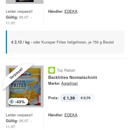
Leider verpasst!
Händler:
EDEKA
Gültig:
05.07. -
11.07.
€ 2,12 / kg -
oder Kunsper Frites tiefgefroren, je 750 g Beutel
Verpasst!
Top Rabatt
Backfrites Normalschnitt
Marke:
Agrarfrost
Preis:
€ 1,59
€ 2,79
-
43
%
Leider verpasst!
Händler:
EDEKA
Gültig:
05.07. -
11.07.