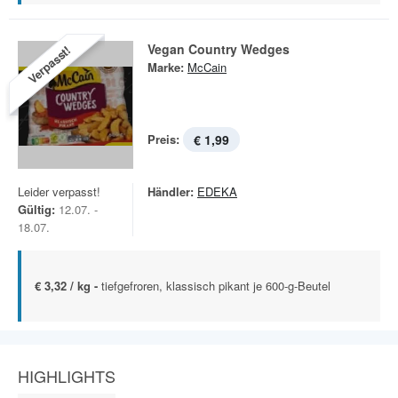
Vegan Country Wedges
Verpasst!
Marke:
McCain
Preis:
€ 1,99
Leider verpasst!
Händler:
EDEKA
Gültig:
12.07. -
18.07.
€ 3,32 / kg -
tiefgefroren, klassisch pikant je 600-g-Beutel
HIGHLIGHTS