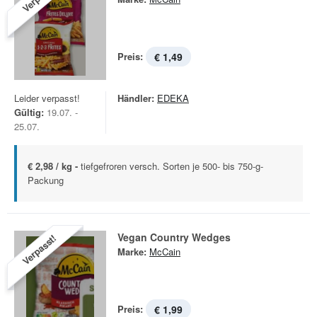
Preis:
€ 1,49
Leider verpasst!
Händler:
EDEKA
Gültig:
19.07. -
25.07.
€ 2,98 / kg -
tiefgefroren versch. Sorten je 500- bis 750-g-
Packung
Vegan Country Wedges
Verpasst!
Marke:
McCain
Preis:
€ 1,99