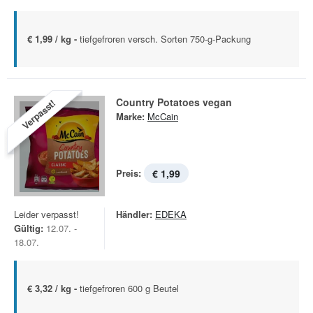
€ 1,99 / kg -
tiefgefroren versch. Sorten 750-g-Packung
Country Potatoes vegan
Verpasst!
Marke:
McCain
Preis:
€ 1,99
Leider verpasst!
Händler:
EDEKA
Gültig:
12.07. -
18.07.
€ 3,32 / kg -
tiefgefroren 600 g Beutel