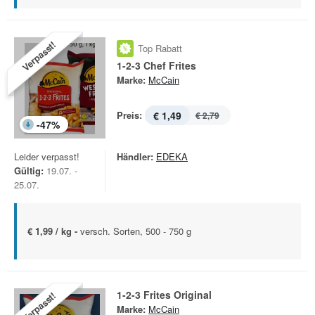
Verpasst!
Top Rabatt
1-2-3 Chef Frites
Marke:
McCain
Preis:
€ 1,49
€ 2,79
-
47
%
Leider verpasst!
Händler:
EDEKA
Gültig:
19.07. -
25.07.
€ 1,99 / kg -
versch. Sorten, 500 - 750 g
1-2-3 Frites Original
Verpasst!
Marke:
McCain