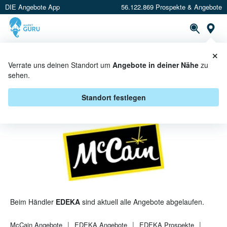
DIE Angebote App
56.122.869 Prospekte & Angebote
St
×
PROSPEKTE
ANGEBOTE
CASHBACK
Verrate uns deinen Standort um
Angebote in deiner Nähe
zu
sehen.
MCCAIN BEI EDEKA - ANGEBOTE
& AKTIONEN
Standort festlegen
Beim Händler
EDEKA
sind aktuell alle Angebote abgelaufen.
McCain
Angebote
EDEKA
Angebote
EDEKA
Prospekte