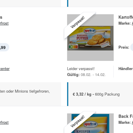
es
Kartoff
Verpasst!
rfrost
Marke:
,99
Preis:
center
Leider verpasst!
Händler
Gültig:
08.02. - 14.02.
en oder Minions tiefgefroren,
€ 3,32 / kg -
600g Packung
Back Fr
Verpasst!
rfrost
Marke: