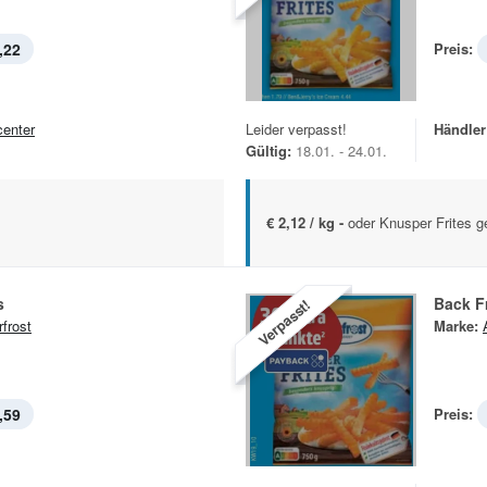
,22
Preis:
center
Leider verpasst!
Händler
Gültig:
18.01. - 24.01.
€ 2,12 / kg -
oder Knusper Frites g
s
Back Fr
Verpasst!
rfrost
Marke:
,59
Preis: