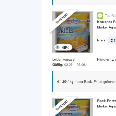
Verpasst!
Top Ra
Knusper Fr
Marke:
Agra
Preis:
€ 1
-
45
%
Leider verpasst!
Händler:
E 
Gültig:
02.06. - 06.06.
€ 1,99 / kg -
oder Back--Frites gefroren
Back Frite
Verpasst!
Marke:
Agra