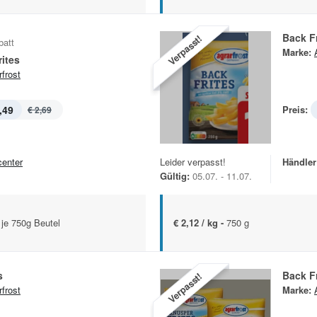
Back Fr
Verpasst!
batt
Marke:
ites
rfrost
,49
Preis:
€ 2,69
center
Leider verpasst!
Händler
Gültig:
05.07. - 11.07.
 je 750g Beutel
€ 2,12 / kg -
750 g
s
Back Fr
Verpasst!
rfrost
Marke: