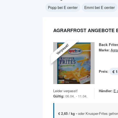
Popp bei E center
Emmi bei E center
AGRARFROST ANGEBOTE B
Back Frite
Verpasst!
Marke:
Agra
Preis:
€ 1
Leider verpasst!
Händler:
E 
Gültig:
06.04. - 11.04.
€ 2,65 / kg -
oder Knusper-Frites gefror