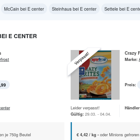
McCain bei E center
Steinhaus bei E center
Settele bei E cent
EI E CENTER
s
Crazy F
Verpasst!
rfrost
Marke:
,99
Preis:
center
Leider verpasst!
Händler
Gültig:
29.03. - 04.04.
en je 750g Beutel
€ 4,42 / kg -
oder Minions gefroren