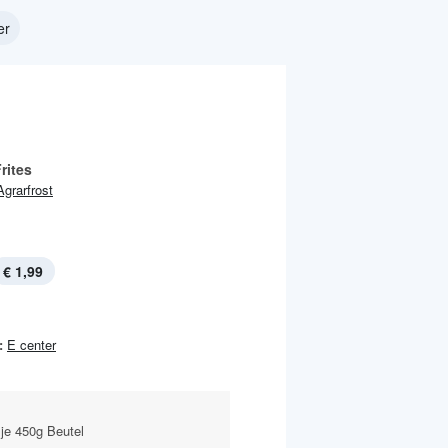
er
rites
Agrarfrost
€ 1,99
:
E center
 je 450g Beutel