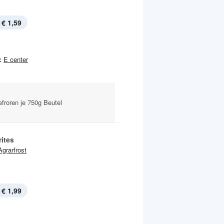
€ 1,59
:
E center
efroren je 750g Beutel
ites
Agrarfrost
€ 1,99