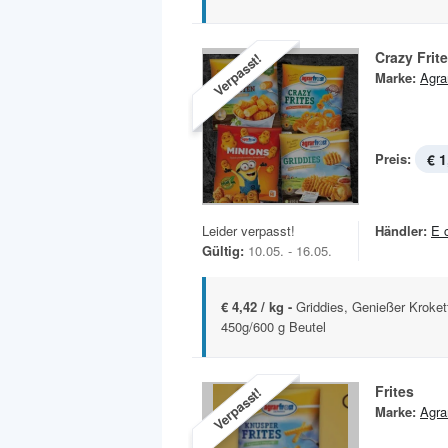
Crazy Frit
Verpasst!
Marke:
Agra
Preis:
€ 1
Leider verpasst!
Händler:
E 
Gültig:
10.05. - 16.05.
€ 4,42 / kg -
Griddies, Genießer Krokett
450g/600 g Beutel
Frites
Verpasst!
Marke:
Agra