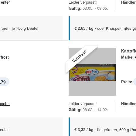
center
Leider verpasst!
Händler
Gültig:
03.05. - 09.05.
froren, je 750 g Beutel
€ 2,65 / kg -
oder Knusper-Frites g
Kartoff
Verpasst!
rfrost
Marke:
,79
Preis:
center
Leider verpasst!
Händler
Gültig:
08.02. - 14.02.
eutel
€ 3,32 / kg -
tiefgefroren, 600 g P