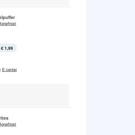
elpuffer
Agrarfrost
€ 1,99
:
E center
ites
Agrarfrost