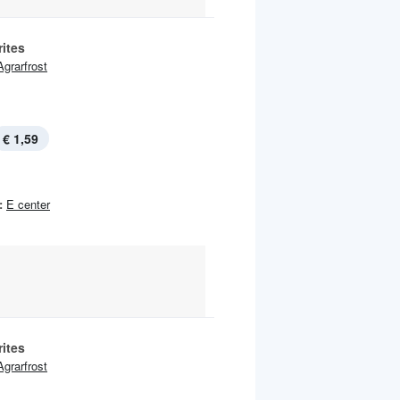
ites
Agrarfrost
€ 1,59
:
E center
ites
Agrarfrost