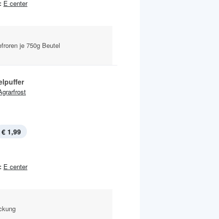
:
E center
efroren je 750g Beutel
elpuffer
Agrarfrost
€ 1,99
:
E center
ackung