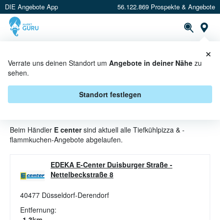
DIE Angebote App
56.122.869 Prospekte & Angebote
St
×
PROSPEKTE
ANGEBOTE
CASHBACK
Verrate uns deinen Standort um
Angebote in deiner Nähe
zu
sehen.
TIEFKÜHLPIZZA & -
FLAMMKUCHEN ANGEBOTE &
Standort festlegen
AKTIONEN BEI E CENTER
Beim Händler
E center
sind aktuell alle Tiefkühlpizza & -
flammkuchen-Angebote abgelaufen.
EDEKA E-Center Duisburger Straße
-
Nettelbeckstraße 8
40477
Düsseldorf-Derendorf
Entfernung:
1.3
km