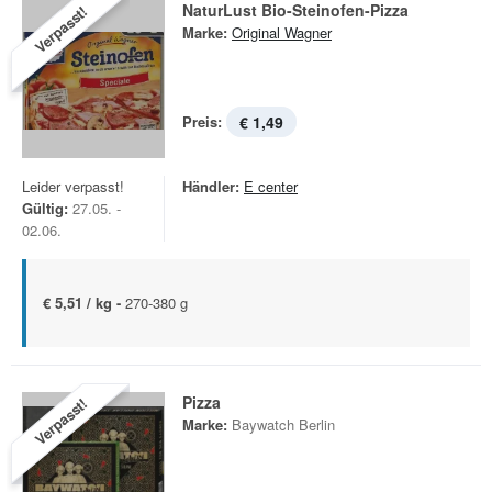
NaturLust Bio-Steinofen-Pizza
Verpasst!
Marke:
Original Wagner
Preis:
€ 1,49
Leider verpasst!
Händler:
E center
Gültig:
27.05. -
02.06.
€ 5,51 / kg -
270-380 g
Pizza
Verpasst!
Marke:
Baywatch Berlin