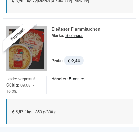
€ 8,20 / kg -
gefroren je 486/500g Packung
Elsässer Flammkuchen
Verpasst!
Marke:
Steinhaus
Preis:
€ 2,44
Leider verpasst!
Händler:
E center
Gültig:
09.08. -
15.08.
€ 6,97 / kg -
350 g/300 g