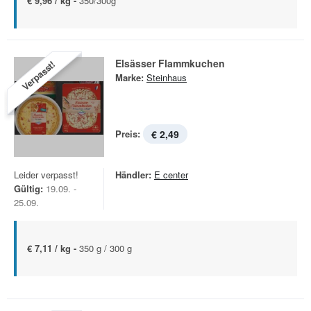
€ 9,96 / kg -
350/300g
Elsässer Flammkuchen
Verpasst!
Marke:
Steinhaus
Preis:
€ 2,49
Leider verpasst!
Händler:
E center
Gültig:
19.09. -
25.09.
€ 7,11 / kg -
350 g / 300 g