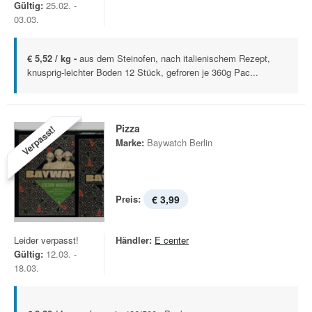
Gültig:
25.02. -
03.03.
€ 5,52 / kg -
aus dem Steinofen, nach italienischem Rezept,
knusprig-leichter Boden 12 Stück, gefroren je 360g Pac...
Pizza
Verpasst!
Marke:
Baywatch Berlin
Preis:
€ 3,99
Leider verpasst!
Händler:
E center
Gültig:
12.03. -
18.03.