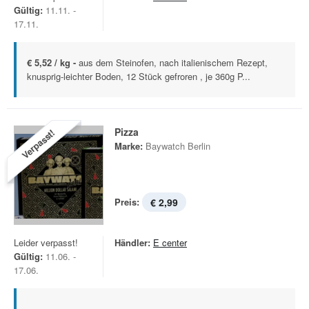
Gültig:
11.11. -
17.11.
€ 5,52 / kg -
aus dem Steinofen, nach italienischem Rezept,
knusprig-leichter Boden, 12 Stück gefroren , je 360g P...
Pizza
Verpasst!
Marke:
Baywatch Berlin
Preis:
€ 2,99
Leider verpasst!
Händler:
E center
Gültig:
11.06. -
17.06.