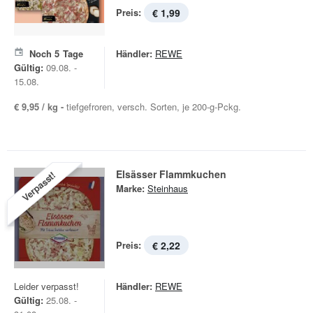
Preis:
€ 1,99
Noch
5
Tage
Händler:
REWE
Gültig:
09.08. -
15.08.
€ 9,95 / kg -
tiefgefroren, versch. Sorten, je 200-g-Pckg.
Elsässer Flammkuchen
Verpasst!
Marke:
Steinhaus
Preis:
€ 2,22
Leider verpasst!
Händler:
REWE
Gültig:
25.08. -