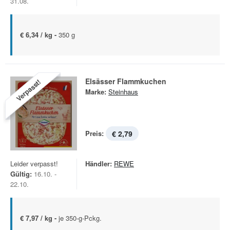
31.08.
€ 6,34 / kg -
350 g
Elsässer Flammkuchen
Verpasst!
Marke:
Steinhaus
Preis:
€ 2,79
Leider verpasst!
Händler:
REWE
Gültig:
16.10. -
22.10.
€ 7,97 / kg -
je 350-g-Pckg.