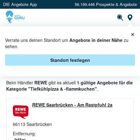
DIE Angebote App
56.199.446 Prospekte & Angebote
St
×
PROSPEKTE
ANGEBOTE
CASHBACK
Verrate uns deinen Standort um
Angebote in deiner Nähe
zu
sehen.
TIEFKÜHLPIZZA & -
FLAMMKUCHEN ANGEBOTE &
Standort festlegen
AKTIONEN BEI REWE
Beim Händler
REWE
gibt es aktuell
1 gültige Angebote für die
Kategorie "Tiefkühlpizza & -flammkuchen"
.
REWE Saarbrücken
-
Am Rastpfuhl 2a
66113
Saarbrücken
Entfernung:
246
m