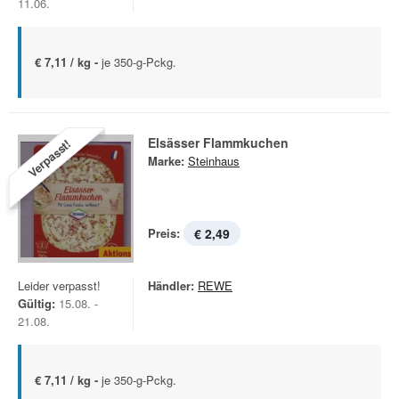
11.06.
€ 7,11 / kg -
je 350-g-Pckg.
Elsässer Flammkuchen
Verpasst!
Marke:
Steinhaus
Preis:
€ 2,49
Leider verpasst!
Händler:
REWE
Gültig:
15.08. -
21.08.
€ 7,11 / kg -
je 350-g-Pckg.