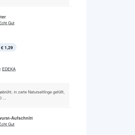
ster
Echt Gut
€ 1,29
:
EDEKA
ebrüht, in zarte Naturseitlinge gefüllt,
 ...
wurst-Aufschnitt
Echt Gut