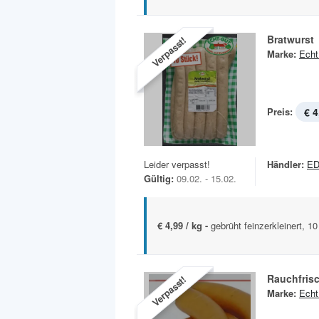
Bratwurst
Verpasst!
Marke:
Echt
Preis:
€ 4
Leider verpasst!
Händler:
E
Gültig:
09.02. - 15.02.
€ 4,99 / kg -
gebrüht feinzerkleinert, 
Rauchfris
Verpasst!
Marke:
Echt