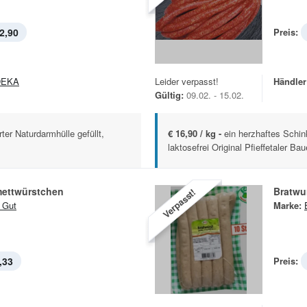
2,90
Preis:
DEKA
Leider verpasst!
Händler
Gültig:
09.02. - 15.02.
rter Naturdarmhülle gefüllt,
€ 16,90 / kg -
ein herzhaftes Schin
laktosefrei Original Pfieffetaler Bau
ettwürstchen
Bratwu
Verpasst!
 Gut
Marke:
,33
Preis: