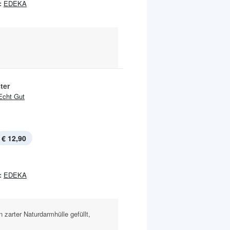
:
EDEKA
ster
Echt Gut
€ 12,90
:
EDEKA
n zarter Naturdarmhülle gefüllt,