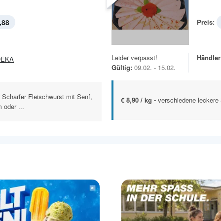
,88
Preis:
Leider verpasst!
Händler
DEKA
Gültig:
09.02. - 15.02.
 Scharfer Fleischwurst mit Senf,
€ 8,90 / kg -
verschiedene leckere 
oder ...