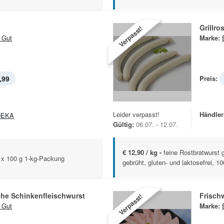
Grillro
Verpasst!
 Gut
Marke:
,99
Preis:
Leider verpasst!
Händler
DEKA
Gültig:
06.07. - 12.07.
€ 12,90 / kg -
feine Rostbratwurst g
10 x 100 g 1-kg-Packung
gebrüht, gluten- und laktosefrei, 100
che Schinkenfleischwurst
Frisch
Verpasst!
 Gut
Marke: