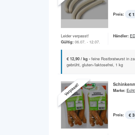
Preis:
€ 1
Leider verpasst!
Händler:
E
Gültig:
06.07. - 12.07.
€ 12,90 / kg -
feine Rostbratwurst in za
gebrüht, gluten-/laktosefrei, 1 kg
Schinkenm
Verpasst!
Marke:
Echt
Preis:
€ 3