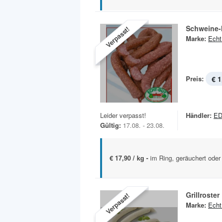
Schweine-
Verpasst!
Marke:
Echt
Preis:
€ 1
Leider verpasst!
Händler:
E
Gültig:
17.08. - 23.08.
€ 17,90 / kg -
im Ring, geräuchert oder 
Grillroster
Verpasst!
Marke:
Echt