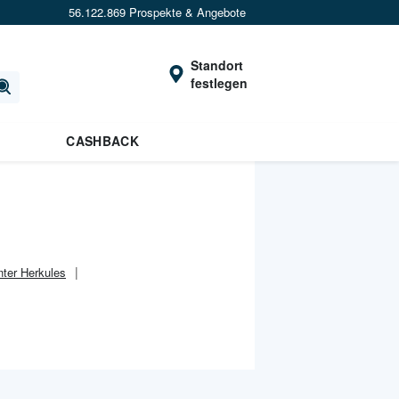
56.122.869 Prospekte & Angebote
Standort
festlegen
CASHBACK
nter Herkules