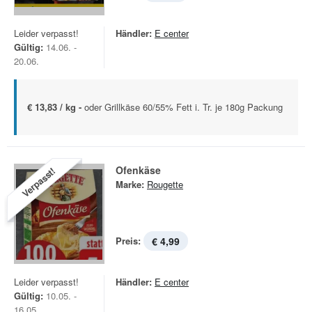
Leider verpasst!
Händler:
E center
Gültig:
14.06. -
20.06.
€ 13,83 / kg -
oder Grillkäse 60/55% Fett i. Tr. je 180g Packung
Ofenkäse
Verpasst!
Marke:
Rougette
Preis:
€ 4,99
Leider verpasst!
Händler:
E center
Gültig:
10.05. -
16.05.