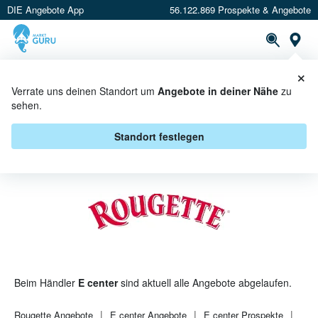
DIE Angebote App
56.122.869 Prospekte & Angebote
St
×
PROSPEKTE
ANGEBOTE
CASHBACK
Verrate uns deinen Standort um
Angebote in deiner Nähe
zu
sehen.
ROUGETTE BEI E CENTER -
ANGEBOTE & AKTIONEN
Standort festlegen
Beim Händler
E center
sind aktuell alle Angebote abgelaufen.
Rougette
Angebote
E center
Angebote
E center
Prospekte