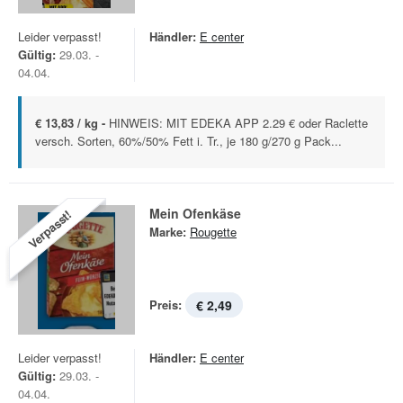
Leider verpasst!
Händler:
E center
Gültig:
29.03. -
04.04.
€ 13,83 / kg -
HINWEIS: MIT EDEKA APP 2.29 € oder Raclette
versch. Sorten, 60%/50% Fett i. Tr., je 180 g/270 g Pack...
Mein Ofenkäse
Verpasst!
Marke:
Rougette
Preis:
€ 2,49
Leider verpasst!
Händler:
E center
Gültig:
29.03. -
04.04.