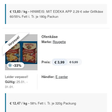
€ 13,83 / kg -
HINWEIS: MIT EDEKA APP 2.29 € oder Grillkäse
60/55% Fett i. Tr. je 180g Packun
Ofenkäse
Verpasst!
Marke:
Rougette
Preis:
€ 3,99
€ 5,99
-
33
%
Leider verpasst!
Händler:
E center
Gültig:
25.01. -
31.01.
€ 12,47 / kg -
58% Fett i. Tr. je 320g Packung