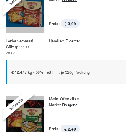
Preis:
€ 3,99
Leider verpasst!
Händler:
E center
Gültig:
22.03. -
28.03.
€ 12,47 / kg -
58% Fett i. Tr. je 320g Packung
Mein Ofenkäse
Verpasst!
Marke:
Rougette
Preis:
€ 2,49