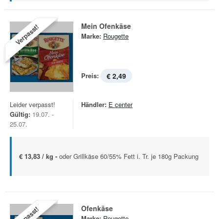
Mein Ofenkäse
Verpasst!
Marke:
Rougette
Preis:
€ 2,49
Leider verpasst!
Händler:
E center
Gültig:
19.07. -
25.07.
€ 13,83 / kg -
oder Grillkäse 60/55% Fett i. Tr. je 180g Packung
Ofenkäse
Verpasst!
Marke:
Rougette