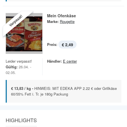
Mein Ofenkäse
Verpasst!
Marke:
Rougette
Preis:
€ 2,49
Leider verpasst!
Händler:
E center
Gültig:
26.04. -
02.05.
€ 13,83 / kg -
HINWEIS: MIT EDEKA APP 2.22 € oder Grillkäse
60/55% Fett i. Tr. je 180g Packung
HIGHLIGHTS