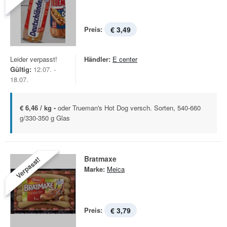
Preis:
€ 3,49
Leider verpasst!
Händler:
E center
Gültig:
12.07. -
18.07.
€ 6,46 / kg -
oder Trueman's Hot Dog versch. Sorten, 540-660
g/330-350 g Glas
Bratmaxe
Verpasst!
Marke:
Meica
Preis:
€ 3,79