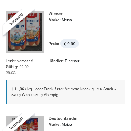
Wiener
Verpasst!
Marke:
Meica
Preis:
€ 2,99
Leider verpasst!
Händler:
E center
Gültig:
22.02. -
28.02.
€ 11,96 / kg -
oder Frank furter Art extra knackig, je 6 Stück =
540 g Glas / 250 g Abtropfg.
Deutschländer
Verpasst!
Marke:
Meica