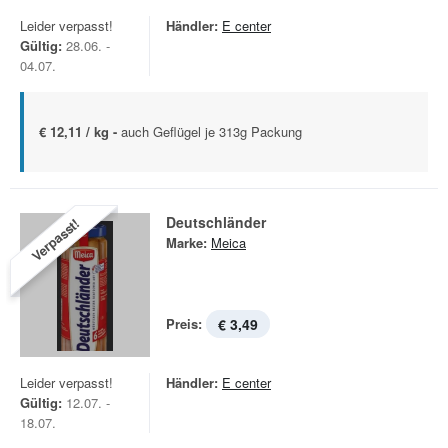
Leider verpasst!
Händler:
E center
Gültig:
28.06. -
04.07.
€ 12,11 / kg -
auch Geflügel je 313g Packung
Deutschländer
Verpasst!
Marke:
Meica
Preis:
€ 3,49
Leider verpasst!
Händler:
E center
Gültig:
12.07. -
18.07.