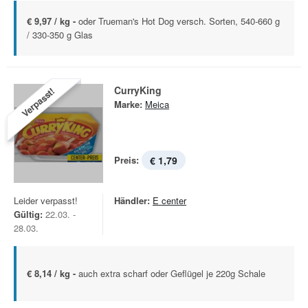
€ 9,97 / kg -
oder Trueman's Hot Dog versch. Sorten, 540-660 g
/ 330-350 g Glas
CurryKing
Verpasst!
Marke:
Meica
Preis:
€ 1,79
Leider verpasst!
Händler:
E center
Gültig:
22.03. -
28.03.
€ 8,14 / kg -
auch extra scharf oder Geflügel je 220g Schale