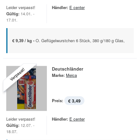
Leider verpasst!
Händler:
E center
Gültig:
14.01. -
17.01.
€ 9,39 / kg -
O. Geflügelwurstchen 6 Stück, 380 g/180 g Glas,
Deutschländer
Verpasst!
Marke:
Meica
Preis:
€ 3,49
Leider verpasst!
Händler:
E center
Gültig:
12.07. -
18.07.