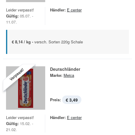
Leider verpasst!
Händler:
E center
Gültig:
05.07. -
11.07.
€ 8,14 / kg -
versch. Sorten 220g Schale
Deutschländer
Verpasst!
Marke:
Meica
Preis:
€ 3,49
Leider verpasst!
Händler:
E center
Gültig:
15.02. -
21.02.