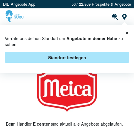
DIE Angebote App
56.122.869 Prospekte & Angebote
St
×
PROSPEKTE
ANGEBOTE
CASHBACK
Verrate uns deinen Standort um
Angebote in deiner Nähe
zu
sehen.
MEICA BEI E CENTER -
ANGEBOTE & AKTIONEN
Standort festlegen
Beim Händler
E center
sind aktuell alle Angebote abgelaufen.