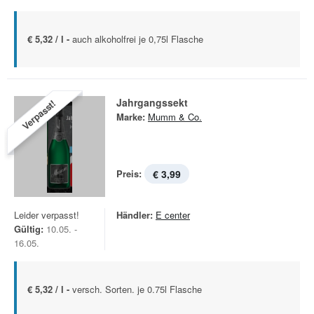
€ 5,32 / l -
auch alkoholfrei je 0,75l Flasche
Jahrgangssekt
Verpasst!
Marke:
Mumm & Co.
Preis:
€ 3,99
Leider verpasst!
Händler:
E center
Gültig:
10.05. -
16.05.
€ 5,32 / l -
versch. Sorten. je 0.75l Flasche