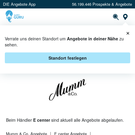
DIE Angebote App
56.199.446 Prospekte & Angebote
St
×
PROSPEKTE
ANGEBOTE
CASHBACK
Verrate uns deinen Standort um
Angebote in deiner Nähe
zu
sehen.
MUMM & CO. BEI E CENTER -
ANGEBOTE & AKTIONEN
Standort festlegen
Beim Händler
E center
sind aktuell alle Angebote abgelaufen.
Mumm & Co.
Angebote
E center
Angebote