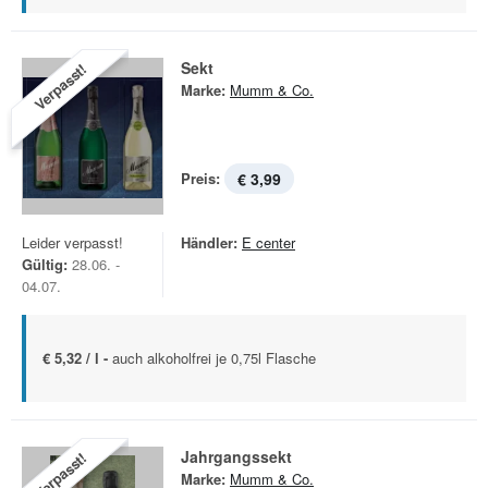
Sekt
Verpasst!
Marke:
Mumm & Co.
Preis:
€ 3,99
Leider verpasst!
Händler:
E center
Gültig:
28.06. -
04.07.
€ 5,32 / l -
auch alkoholfrei je 0,75l Flasche
Jahrgangssekt
Verpasst!
Marke:
Mumm & Co.