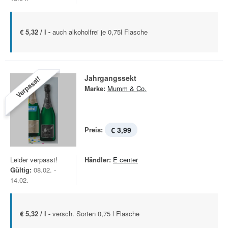
€ 5,32 / l -
auch alkoholfrei je 0,75l Flasche
Jahrgangssekt
Verpasst!
Marke:
Mumm & Co.
Preis:
€ 3,99
Leider verpasst!
Händler:
E center
Gültig:
08.02. -
14.02.
€ 5,32 / l -
versch. Sorten 0,75 l Flasche