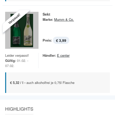
Sekt
Verpasst!
Marke:
Mumm & Co.
Preis:
€ 3,99
Leider verpasst!
Händler:
E center
Gültig:
01.02. -
07.02.
€ 5,32 / l -
auch alkoholfrei je 0,75l Flasche
HIGHLIGHTS