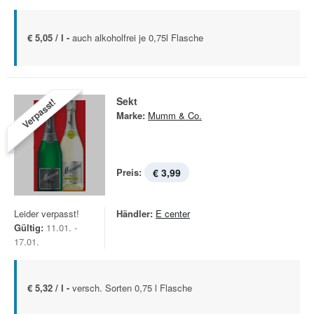
€ 5,05 / l -
auch alkoholfrei je 0,75l Flasche
Sekt
Verpasst!
Marke:
Mumm & Co.
Preis:
€ 3,99
Leider verpasst!
Händler:
E center
Gültig:
11.01. -
17.01.
€ 5,32 / l -
versch. Sorten 0,75 l Flasche