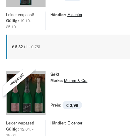
Leider verpasst!
Händler:
E center
Gültig:
19.10. -
25.10.
€ 5,32 / l -
0.75l
Sekt
Verpasst!
Marke:
Mumm & Co.
Preis:
€ 3,99
Leider verpasst!
Händler:
E center
Gültig:
12.04. -
18.04.