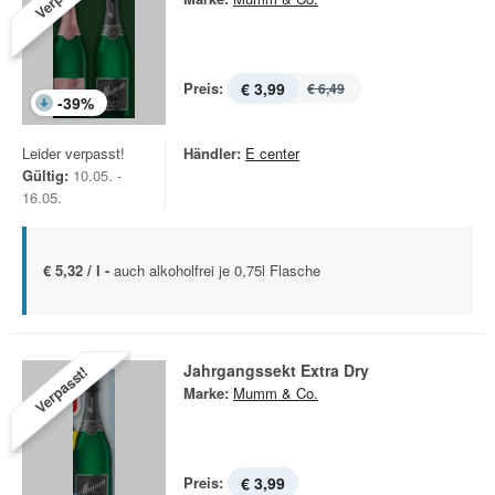
Preis:
€ 3,99
€ 6,49
-
39
%
Leider verpasst!
Händler:
E center
Gültig:
10.05. -
16.05.
€ 5,32 / l -
auch alkoholfrei je 0,75l Flasche
Jahrgangssekt Extra Dry
Verpasst!
Marke:
Mumm & Co.
Preis:
€ 3,99