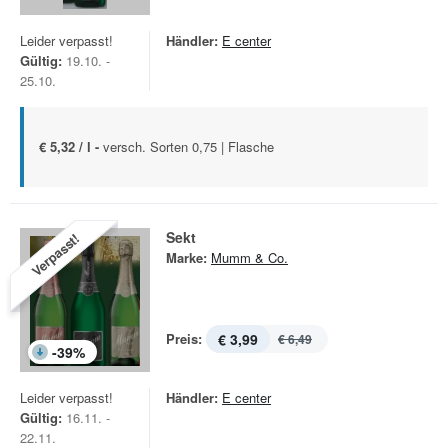
Leider verpasst!
Händler:
E center
Gültig:
19.10. -
25.10.
€ 5,32 / l -
versch. Sorten 0,75 | Flasche
Sekt
Verpasst!
Marke:
Mumm & Co.
Preis:
€ 3,99
€ 6,49
-
39
%
Leider verpasst!
Händler:
E center
Gültig:
16.11. -
22.11.