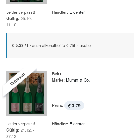
Leider verpasst!
Händler:
E center
Gültig:
05.10. -
11.10.
€ 5,32 / l -
auch alkoholfrei je 0,75l Flasche
Sekt
Verpasst!
Marke:
Mumm & Co.
Preis:
€ 3,79
Leider verpasst!
Händler:
E center
Gültig:
21.12. -
27.12.