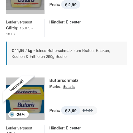
Preis:
€ 2,99
Leider verpasst!
Händler:
E center
Gültig:
15.07. -
18.07.
€ 11,96 / kg -
feines Butterschmalz zum Braten, Backen,
Kochen & Frittieren 250g Becher
Butterschmalz
Verpasst!
Marke:
Butaris
Preis:
€ 3,69
€ 4,99
-
26
%
Leider verpasst!
Händler:
E center