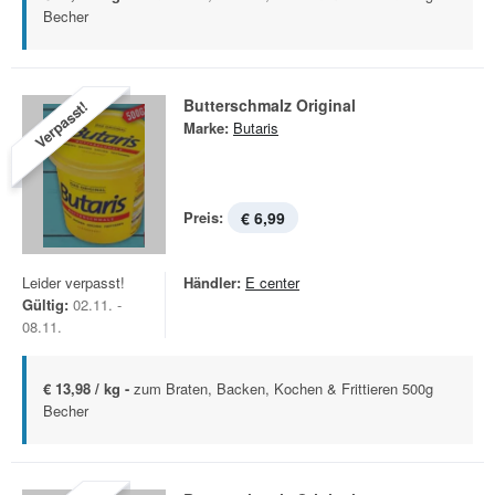
Becher
Butterschmalz Original
Verpasst!
Marke:
Butaris
Preis:
€ 6,99
Leider verpasst!
Händler:
E center
Gültig:
02.11. -
08.11.
€ 13,98 / kg -
zum Braten, Backen, Kochen & Frittieren 500g
Becher