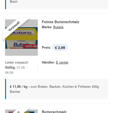
Bech
Feines Butterschmalz
Verpasst!
Marke:
Butaris
Preis:
€ 2,99
Leider verpasst!
Händler:
E center
Gültig:
31.05. -
06.06.
€ 11,96 / kg -
zum Braten, Backen, Kochen & Frittieren 250g
Becher
Butterschmalz