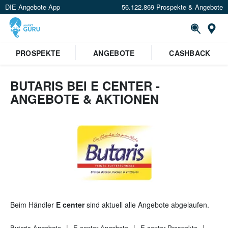
DIE Angebote App
56.122.869 Prospekte & Angebote
St
×
PROSPEKTE
ANGEBOTE
CASHBACK
Verrate uns deinen Standort um
Angebote in deiner Nähe
zu
sehen.
BUTARIS BEI E CENTER -
ANGEBOTE & AKTIONEN
Standort festlegen
Beim Händler
E center
sind aktuell alle Angebote abgelaufen.
Butaris
Angebote
E center
Angebote
E center
Prospekte