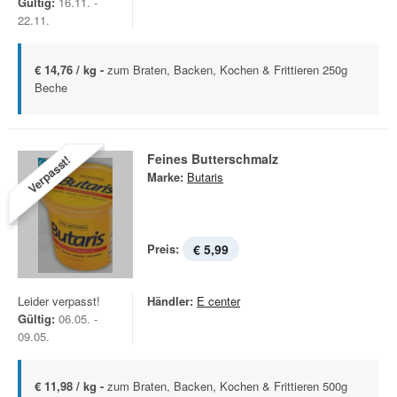
Gültig:
16.11. -
22.11.
€ 14,76 / kg -
zum Braten, Backen, Kochen & Frittieren 250g
Beche
Feines Butterschmalz
Verpasst!
Marke:
Butaris
Preis:
€ 5,99
Leider verpasst!
Händler:
E center
Gültig:
06.05. -
09.05.
€ 11,98 / kg -
zum Braten, Backen, Kochen & Frittieren 500g