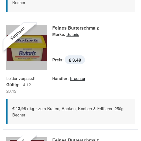
Becher
Feines Butterschmalz
Verpasst!
Marke:
Butaris
Preis:
€ 3,49
Leider verpasst!
Händler:
E center
Gültig:
14.12. -
20.12.
€ 13,96 / kg -
zum Braten, Backen, Kochen & Frittieren 250g
Becher
Feines Butterschmalz