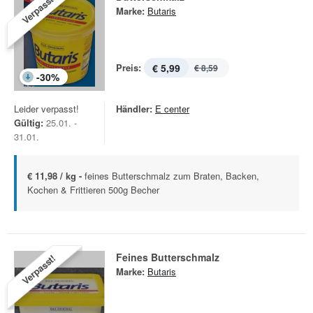
Verpasst!
Marke:
Butaris
Preis:
€ 5,99
€ 8,59
-
30
%
Leider verpasst!
Händler:
E center
Gültig:
25.01. -
31.01.
€ 11,98 / kg -
feines Butterschmalz zum Braten, Backen,
Kochen & Frittieren 500g Becher
Feines Butterschmalz
Verpasst!
Marke:
Butaris