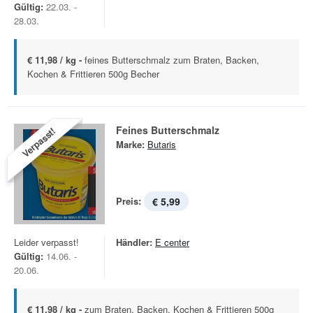
Gültig:
22.03. -
28.03.
€ 11,98 / kg -
feines Butterschmalz zum Braten, Backen,
Kochen & Frittieren 500g Becher
Feines Butterschmalz
Verpasst!
Marke:
Butaris
Preis:
€ 5,99
Leider verpasst!
Händler:
E center
Gültig:
14.06. -
20.06.
€ 11,98 / kg -
zum Braten, Backen, Kochen & Frittieren 500g