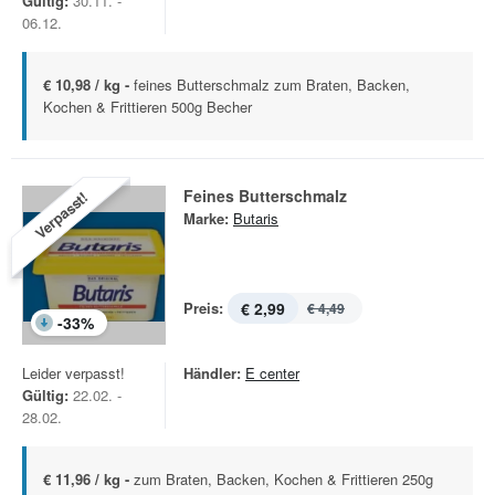
Gültig:
30.11. -
06.12.
€ 10,98 / kg -
feines Butterschmalz zum Braten, Backen,
Kochen & Frittieren 500g Becher
Feines Butterschmalz
Verpasst!
Marke:
Butaris
Preis:
€ 2,99
€ 4,49
-
33
%
Leider verpasst!
Händler:
E center
Gültig:
22.02. -
28.02.
€ 11,96 / kg -
zum Braten, Backen, Kochen & Frittieren 250g