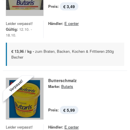
Preis:
€ 3,49
Leider verpasst!
Händler:
E center
Gültig:
12.10. -
18.10.
€ 13,96 / kg -
zum Braten, Backen, Kochen & Frittieren 250g
Becher
Butterschmalz
Verpasst!
Marke:
Butaris
Preis:
€ 5,99
Leider verpasst!
Händler:
E center