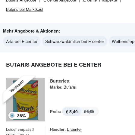
Butaris bei Marktkauf
Mehr Angebote & Aktionen:
Arla bei E center
Schwarzwaldmilch bei E center
Weihensteph
BUTARIS ANGEBOTE BEI E CENTER
Butterfett
Verpasst!
Marke:
Butaris
Preis:
€ 5,49
€ 8,59
-
36
%
Leider verpasst!
Händler:
E center