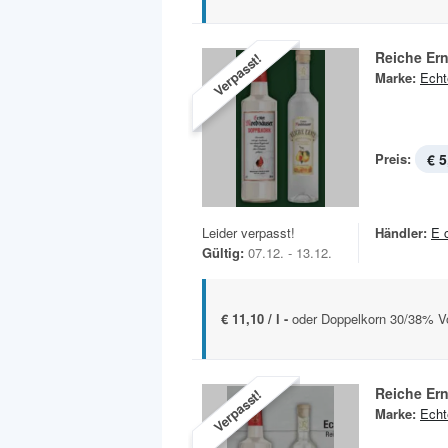
Reiche Ern
Verpasst!
Marke:
Echt
Preis:
€ 5
Leider verpasst!
Händler:
E 
Gültig:
07.12. - 13.12.
€ 11,10 / l -
oder Doppelkorn 30/38% Vol
Reiche Ern
Verpasst!
Marke:
Echt