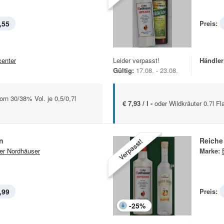
,55
Preis:
center
Leider verpasst!
Händler
Gültig:
17.08. - 23.08.
rn 30/38% Vol. je 0,5/0,7l
€ 7,93 / l -
oder Wildkräuter 0.7l F
n
Reiche 
Verpasst!
er Nordhäuser
Marke:
,99
Preis:
-
25
%