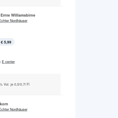
 Ernte Williamsbirne
Echter Nordhäuser
€ 5,99
:
E center
 Vol. je 0,5/0,7l Fl
korn
Echter Nordhäuser