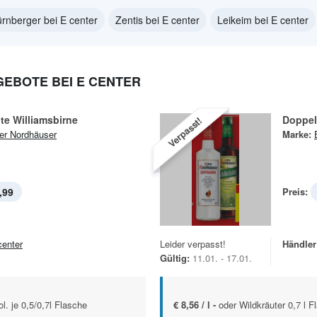
rnberger bei E center
Zentis bei E center
Leikeim bei E center
EBOTE BEI E CENTER
te Williamsbirne
Doppel
Verpasst!
er Nordhäuser
Marke:
,99
Preis:
center
Leider verpasst!
Händler
Gültig:
11.01. - 17.01.
. je 0,5/0,7l Flasche
€ 8,56 / l -
oder Wildkräuter 0,7 l F