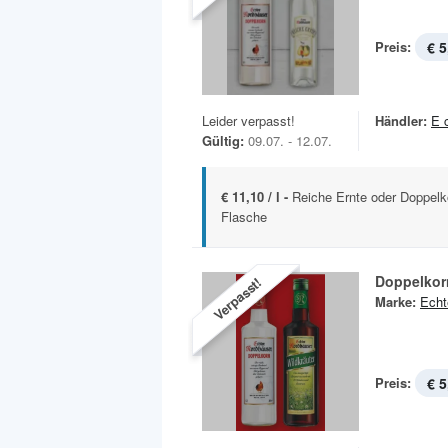
Preis:
€ 5
Leider verpasst!
Händler:
E 
Gültig:
09.07. - 12.07.
€ 11,10 / l -
Reiche Ernte oder Doppelko
Flasche
Doppelkor
Verpasst!
Marke:
Echt
Preis:
€ 5