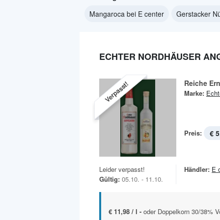
Mangaroca bei E center
Gerstacker Nü
ECHTER NORDHÄUSER ANG
Reiche Ern
Verpasst!
Marke:
Echt
Preis:
€ 5
Leider verpasst!
Händler:
E 
Gültig:
05.10. - 11.10.
€ 11,98 / l -
oder Doppelkorn 30/38% Vol