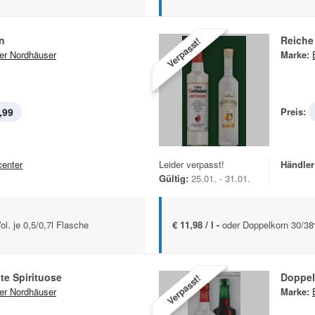
n
Reiche
Verpasst!
er Nordhäuser
Marke:
,99
Preis:
center
Leider verpasst!
Händler
Gültig:
25.01. - 31.01.
l. je 0,5/0,7l Flasche
€ 11,98 / l -
oder Doppelkorn 30/38%
te Spirituose
Doppel
Verpasst!
er Nordhäuser
Marke: