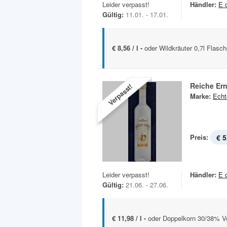
Leider verpasst!
Händler:
E 
Gültig:
11.01. - 17.01.
€ 8,56 / l -
oder Wildkräuter 0,7l Flasc
Reiche Ern
Verpasst!
Marke:
Echt
Preis:
€ 5
Leider verpasst!
Händler:
E 
Gültig:
21.06. - 27.06.
€ 11,98 / l -
oder Doppelkorn 30/38% Vol