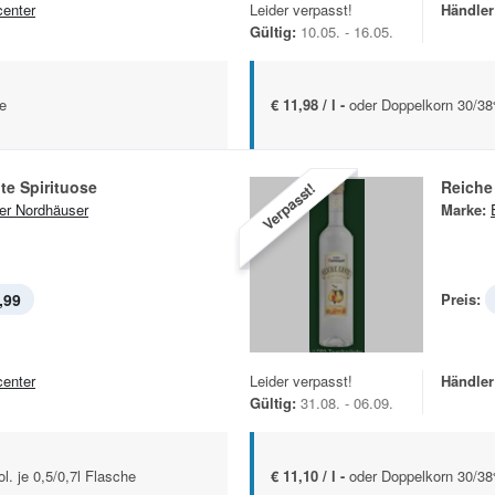
center
Leider verpasst!
Händler
Gültig:
10.05. - 16.05.
he
€ 11,98 / l -
oder Doppelkorn 30/38%
te Spirituose
Reiche 
Verpasst!
er Nordhäuser
Marke:
,99
Preis:
center
Leider verpasst!
Händler
Gültig:
31.08. - 06.09.
. je 0,5/0,7l Flasche
€ 11,10 / l -
oder Doppelkorn 30/38%