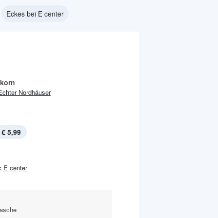
Eckes bei E center
korn
Echter Nordhäuser
€ 5,99
:
E center
lasche