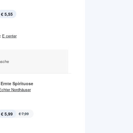
€ 5,55
:
E center
lasche
Ernte Spirituose
Echter Nordhäuser
€ 5,99
€ 7,99