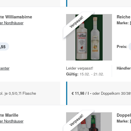
te Williamsbirne
Reiche 
Verpasst!
er Nordhäuser
Marke:
,55
Preis:
center
Leider verpasst!
Händler
Gültig:
15.02. - 21.02.
. je 0,5/0,7l Flasche
€ 11,98 / l -
oder Doppelkorn 30/38%
te Marille
Doppel
Verpasst!
er Nordhäuser
Marke: