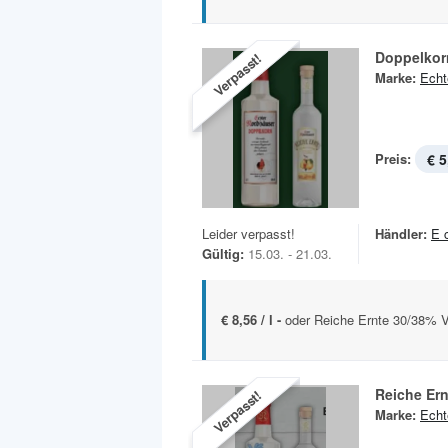
Doppelkor
Verpasst!
Marke:
Echt
Preis:
€ 5
Leider verpasst!
Händler:
E 
Gültig:
15.03. - 21.03.
€ 8,56 / l -
oder Reiche Ernte 30/38% Vo
Reiche Ern
Verpasst!
Marke:
Echt