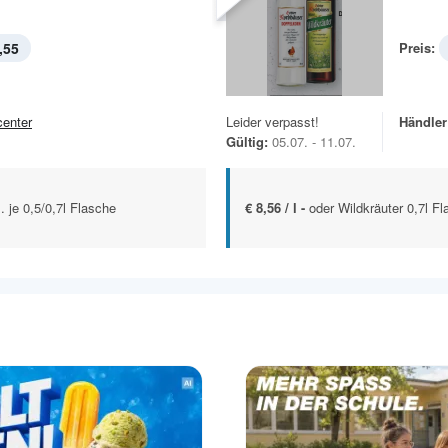
,55
Preis:
center
Leider verpasst!
Händler
Gültig:
05.07. - 11.07.
 je 0,5/0,7l Flasche
€ 8,56 / l -
oder Wildkräuter 0,7l F