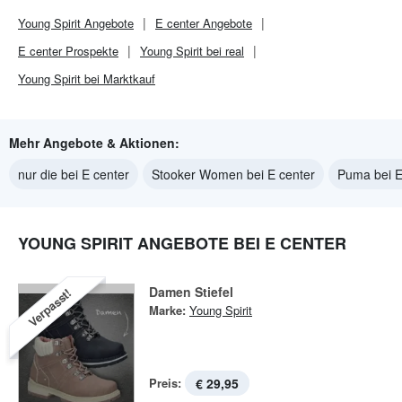
Young Spirit
Angebote
E center
Angebote
E center
Prospekte
Young Spirit bei real
Young Spirit bei Marktkauf
Mehr Angebote & Aktionen:
nur die bei E center
Stooker Women bei E center
Puma bei E
YOUNG SPIRIT ANGEBOTE BEI E CENTER
Damen Stiefel
Verpasst!
Marke:
Young Spirit
Preis:
€ 29,95