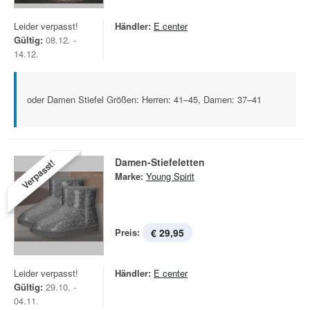
Leider verpasst!
Händler:
E center
Gültig:
08.12. -
14.12.
oder Damen Stiefel Größen: Herren: 41–45, Damen: 37–41
Damen-Stiefeletten
Verpasst!
Marke:
Young Spirit
Preis:
€ 29,95
Leider verpasst!
Händler:
E center
Gültig:
29.10. -
04.11.