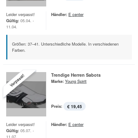
Leider verpasst!
Händler:
E center
Gültig:
05.04. -
11.04.
Größen: 37–41. Unterschiedliche Modelle. In verschiedenen
Farben.
Trendige Herren Sabots
Verpasst!
Marke:
Young Spirit
Preis:
€ 19,45
Leider verpasst!
Händler:
E center
Gültig:
05.07. -
11.07.