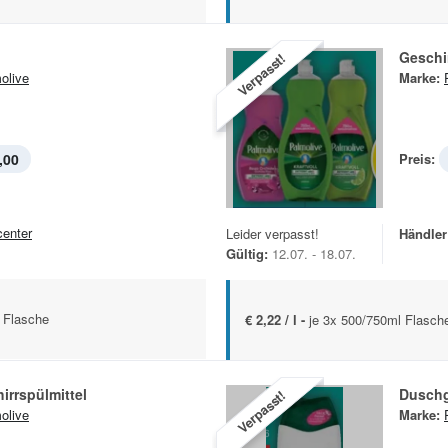
Geschir
Verpasst!
olive
Marke:
,00
Preis:
center
Leider verpasst!
Händler
Gültig:
12.07. - 18.07.
 Flasche
€ 2,22 / l -
je 3x 500/750ml Flasche
rrspülmittel
Duschg
Verpasst!
olive
Marke: