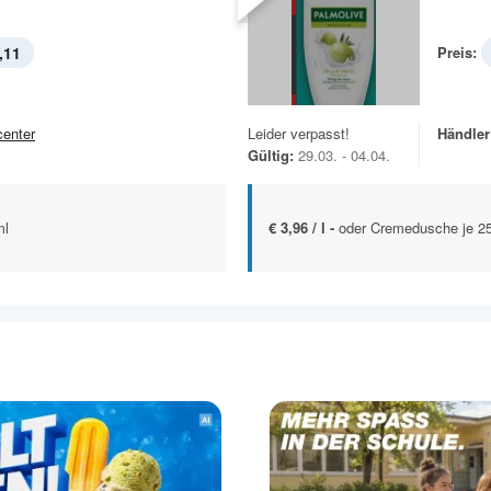
,11
Preis:
center
Leider verpasst!
Händler
Gültig:
29.03. - 04.04.
ml
€ 3,96 / l -
oder Cremedusche je 2