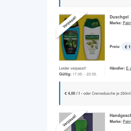
Duschgel
Verpasst!
Marke:
Palm
Preis:
€ 1
Leider verpasst!
Händler:
E 
Gültig:
17.05. - 23.05.
€ 4,00 / l -
oder Cremedusche je 250ml
Handgeschi
Verpasst!
Marke:
Palm