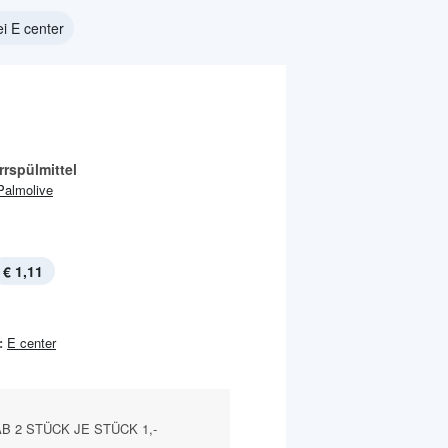
i E center
rspülmittel
Palmolive
€ 1,11
:
E center
 AB 2 STÜCK JE STÜCK 1,-