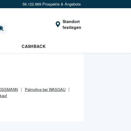
56.122.869 Prospekte & Angebote
Standort
festlegen
CASHBACK
 ROSSMANN
Palmolive bei WASGAU
kauf