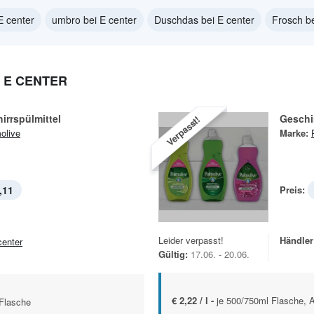
E center
umbro bei E center
Duschdas bei E center
Frosch be
 E CENTER
rrspülmittel
Geschir
Verpasst!
olive
Marke:
,11
Preis:
Leider verpasst!
Händler
center
Gültig:
17.06. - 20.06.
€ 2,22 / l -
je 500/750ml Flasche,
 Flasche