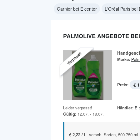
Garnier bei E center
L'Oréal Paris bei 
PALMOLIVE ANGEBOTE BEI
Handgeschi
Verpasst!
Marke:
Palm
Preis:
€ 1
Leider verpasst!
Händler:
E 
Gültig:
12.07. - 18.07.
€ 2,22 / l -
versch. Sorten, 500-750 ml