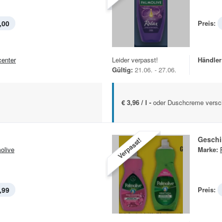
,00
Preis:
center
Leider verpasst!
Händler
Gültig:
21.06. - 27.06.
€ 3,96 / l -
oder Duschcreme versch
Geschir
Verpasst!
olive
Marke:
,99
Preis: