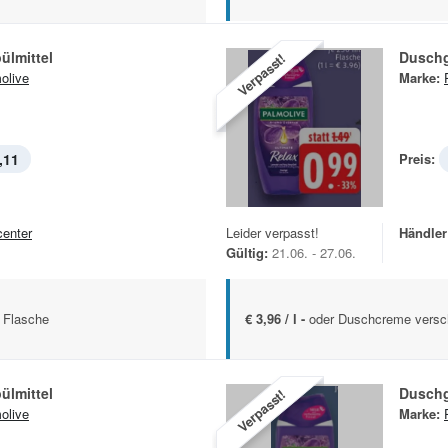
ülmittel
Duschg
Verpasst!
olive
Marke:
,11
Preis:
center
Leider verpasst!
Händler
Gültig:
21.06. - 27.06.
 Flasche
€ 3,96 / l -
oder Duschcreme versch
ülmittel
Duschg
Verpasst!
olive
Marke: