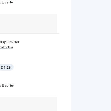
:
E center
rspülmittel
Palmolive
€ 1,29
:
E center