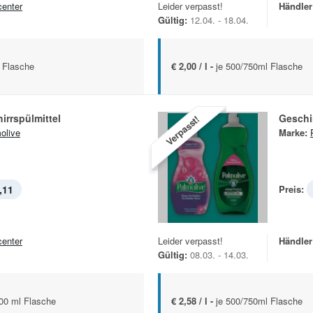
center
Leider verpasst!
Händler
Gültig:
12.04. - 18.04.
 Flasche
€ 2,00 / l -
je 500/750ml Flasche
rrspülmittel
Geschir
Verpasst!
olive
Marke:
,11
Preis:
center
Leider verpasst!
Händler
Gültig:
08.03. - 14.03.
500 ml Flasche
€ 2,58 / l -
je 500/750ml Flasche