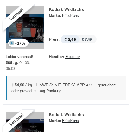
Kodiak Wildlachs
Verpasst!
Marke:
Friedrichs
Preis:
€ 5,49
€ 7,49
-
27
%
Leider verpasst!
Händler:
E center
Gültig:
04.03. -
05.03.
€ 54,90 / kg -
HINWEIS: MIT EDEKA APP 4.99 € geräuchert
oder graved je 100g Packung
Kodiak Wildlachs
Verpasst!
Marke:
Friedrichs