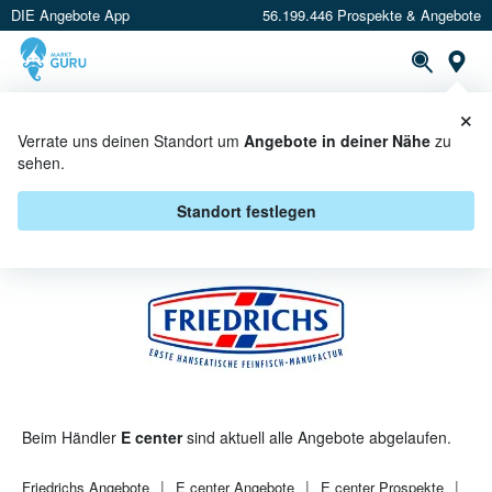
DIE Angebote App
56.199.446 Prospekte & Angebote
St
×
PROSPEKTE
ANGEBOTE
CASHBACK
Verrate uns deinen Standort um
Angebote in deiner Nähe
zu
sehen.
FRIEDRICHS BEI E CENTER -
ANGEBOTE & AKTIONEN
Standort festlegen
Beim Händler
E center
sind aktuell alle Angebote abgelaufen.
Friedrichs
Angebote
E center
Angebote
E center
Prospekte