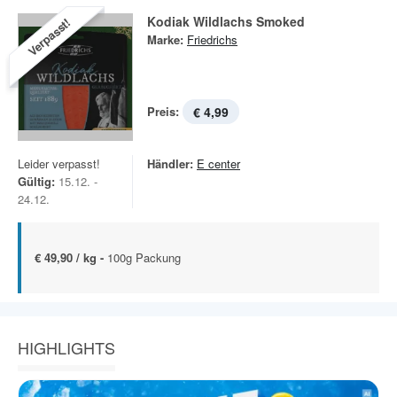
Kodiak Wildlachs Smoked
Verpasst!
Marke:
Friedrichs
Preis:
€ 4,99
Leider verpasst!
Händler:
E center
Gültig:
15.12. -
24.12.
€ 49,90 / kg -
100g Packung
HIGHLIGHTS