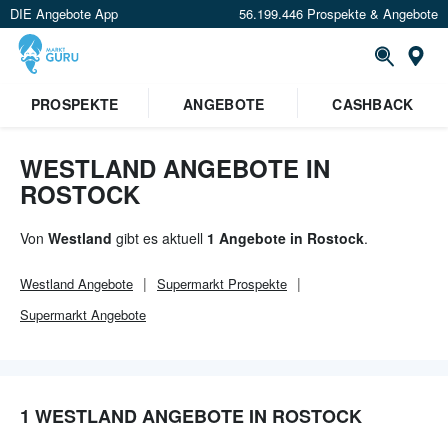
DIE Angebote App
56.199.446 Prospekte & Angebote
Or
×
PROSPEKTE
ANGEBOTE
CASHBACK
Verrate uns deinen Standort um
Angebote in deiner Nähe
zu
sehen.
WESTLAND ANGEBOTE IN
ROSTOCK
Standort festlegen
Von
Westland
gibt es aktuell
1 Angebote in Rostock
.
Westland
Angebote
Supermarkt
Prospekte
Supermarkt
Angebote
1 WESTLAND ANGEBOTE IN ROSTOCK