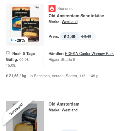
Brandneu
Old Amsterdam Schnittkäse
Marke:
Westland
Preis:
€ 2,49
€ 3,49
-
29
%
Noch
5
Tage
Händler:
EDEKA Center Warnow Park
Gültig:
09.08. -
Rigaer Straße 5
15.08.
€ 21,65 / kg -
in Scheiben, versch. Sorten, 115 - 145 g
Old Amsterdam
Verpasst!
Marke:
Westland