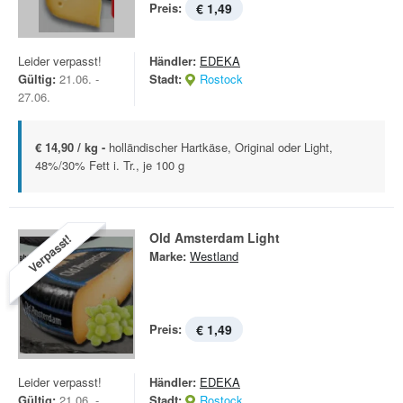
Preis:
€ 1,49
Leider verpasst!
Händler:
EDEKA
Gültig:
21.06. -
Stadt:
Rostock
27.06.
€ 14,90 / kg -
holländischer Hartkäse, Original oder Light,
48%/30% Fett i. Tr., je 100 g
Old Amsterdam Light
Verpasst!
Marke:
Westland
Preis:
€ 1,49
Leider verpasst!
Händler:
EDEKA
Gültig:
21.06. -
Stadt:
Rostock