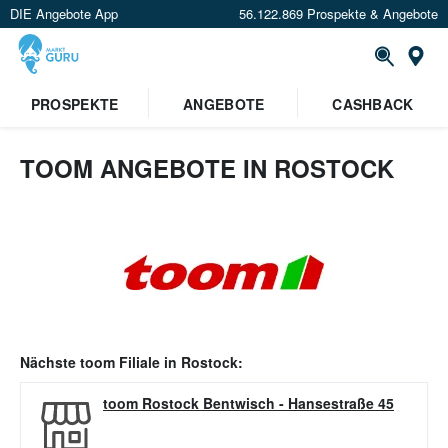
DIE Angebote App
56.122.869 Prospekte & Angebote
Or
PROSPEKTE
ANGEBOTE
CASHBACK
TOOM ANGEBOTE IN ROSTOCK
Nächste
toom
Filiale in
Rostock
:
toom Rostock Bentwisch
-
Hansestraße 45