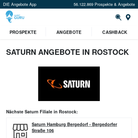
DIE Angebote App
56.122.869 Prospekte & Angebote
Or
PROSPEKTE
ANGEBOTE
CASHBACK
SATURN ANGEBOTE IN ROSTOCK
Nächste
Saturn
Filiale in
Rostock
:
Saturn Hamburg Bergedorf
-
Bergedorfer
Straße 106