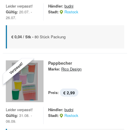
Leider verpasst!
Händler:
budni
Gültig:
20.07. -
Stadt:
Rostock
26.07.
€ 0,04 / Stk -
80 Stück Packung
Pappbecher
Verpasst!
Marke:
Rico Design
Preis:
€ 2,99
Leider verpasst!
Händler:
budni
Gültig:
31.08. -
Stadt:
Rostock
06.09.