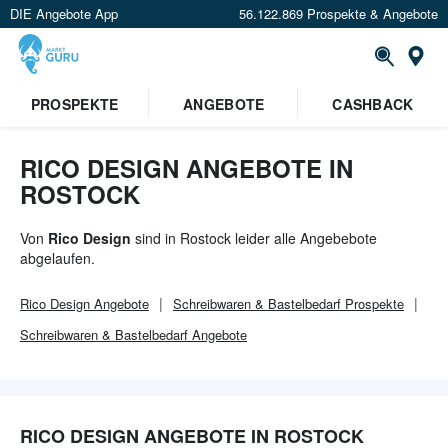
DIE Angebote App
56.122.869 Prospekte & Angebote
Or
×
PROSPEKTE
ANGEBOTE
CASHBACK
Verrate uns deinen Standort um
Angebote in deiner Nähe
zu
sehen.
RICO DESIGN ANGEBOTE IN
ROSTOCK
Standort festlegen
Von
Rico Design
sind in Rostock leider alle Angebebote
abgelaufen.
Rico Design
Angebote
Schreibwaren & Bastelbedarf
Prospekte
Schreibwaren & Bastelbedarf
Angebote
RICO DESIGN ANGEBOTE IN ROSTOCK