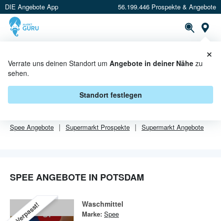
DIE Angebote App
56.199.446 Prospekte & Angebote
Or
×
PROSPEKTE
ANGEBOTE
CASHBACK
Verrate uns deinen Standort um
Angebote in deiner Nähe
zu
sehen.
SPEE ANGEBOTE IN POTSDAM
Standort festlegen
Von
Spee
sind in Potsdam leider alle Angebebote abgelaufen.
Spee
Angebote
Supermarkt
Prospekte
Supermarkt
Angebote
SPEE ANGEBOTE IN POTSDAM
Waschmittel
Verpasst!
Marke:
Spee