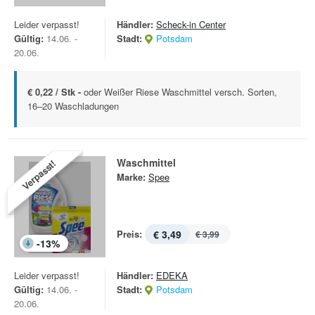
Leider verpasst!
Händler:
Scheck-in Center
Gültig:
14.06. -
Stadt:
Potsdam
20.06.
€ 0,22 / Stk -
oder Weißer Riese Waschmittel versch. Sorten,
16–20 Waschladungen
Waschmittel
Verpasst!
Marke:
Spee
Preis:
€ 3,49
€ 3,99
-
13
%
Leider verpasst!
Händler:
EDEKA
Gültig:
14.06. -
Stadt:
Potsdam
20.06.