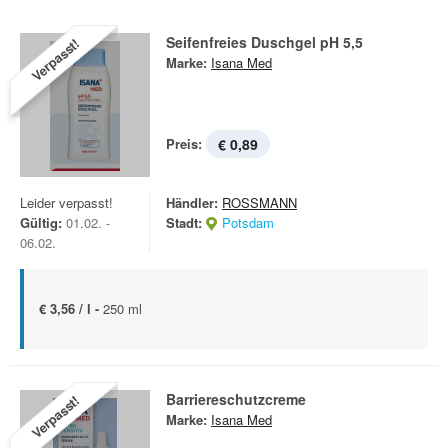
Seifenfreies Duschgel pH 5,5
Verpasst!
Marke:
Isana Med
Preis:
€ 0,89
Leider verpasst!
Händler:
ROSSMANN
Gültig:
01.02. -
Stadt:
Potsdam
06.02.
€ 3,56 / l -
250 ml
Barriereschutzcreme
Verpasst!
Marke:
Isana Med