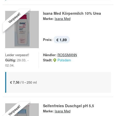
Isana Med Körpermilch 10% Urea
Verpasst!
Marke:
Isana Med
Preis:
€ 1,89
Leider verpasst!
Händler:
ROSSMANN
Gültig:
29.03. -
Stadt:
Potsdam
02.04.
€ 7,56 / l -
250 ml
Seifenfreies Duschgel pH 5,5
Verpasst!
Marke:
Isana Med