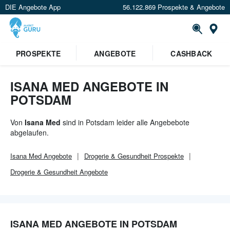
DIE Angebote App
56.122.869 Prospekte & Angebote
Or
×
PROSPEKTE
ANGEBOTE
CASHBACK
Verrate uns deinen Standort um
Angebote in deiner Nähe
zu
sehen.
ISANA MED ANGEBOTE IN
POTSDAM
Standort festlegen
Von
Isana Med
sind in Potsdam leider alle Angebebote
abgelaufen.
Isana Med
Angebote
Drogerie & Gesundheit
Prospekte
Drogerie & Gesundheit
Angebote
ISANA MED ANGEBOTE IN POTSDAM