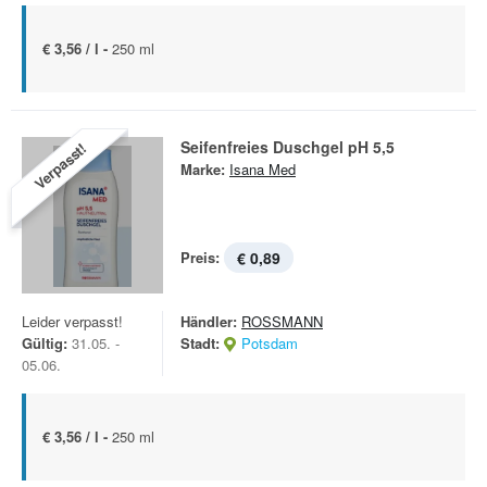
€ 3,56 / l -
250 ml
Seifenfreies Duschgel pH 5,5
Verpasst!
Marke:
Isana Med
Preis:
€ 0,89
Leider verpasst!
Händler:
ROSSMANN
Gültig:
31.05. -
Stadt:
Potsdam
05.06.
€ 3,56 / l -
250 ml