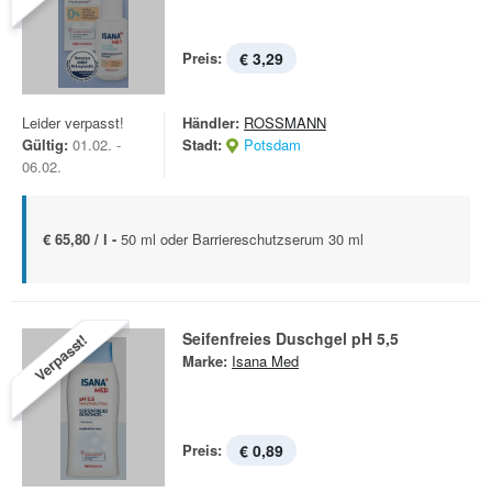
Preis:
€ 3,29
Leider verpasst!
Händler:
ROSSMANN
Gültig:
01.02. -
Stadt:
Potsdam
06.02.
€ 65,80 / l -
50 ml oder Barriereschutzserum 30 ml
Seifenfreies Duschgel pH 5,5
Verpasst!
Marke:
Isana Med
Preis:
€ 0,89