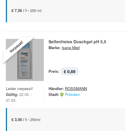
€ 7,56 / l -
250 ml
Seifenfreies Duschgel pH 5,5
Verpasst!
Marke:
Isana Med
Preis:
€ 0,89
Leider verpasst!
Händler:
ROSSMANN
Gültig:
22.03. -
Stadt:
Potsdam
27.03.
€ 3,56 / l -
250ml