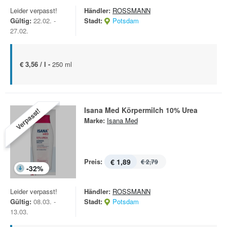
Leider verpasst!
Händler:
ROSSMANN
Gültig:
22.02. -
Stadt:
Potsdam
27.02.
€ 3,56 / l -
250 ml
Isana Med Körpermilch 10% Urea
Verpasst!
Marke:
Isana Med
Preis:
€ 1,89
€ 2,79
-
32
%
Leider verpasst!
Händler:
ROSSMANN
Gültig:
08.03. -
Stadt:
Potsdam
13.03.