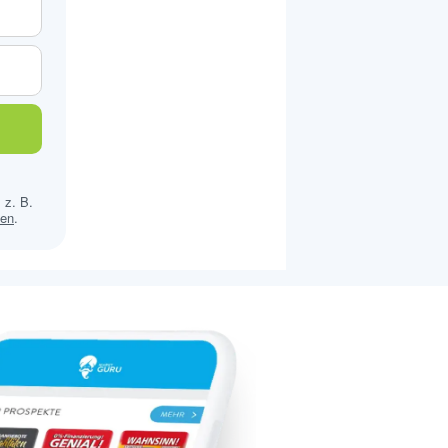
 z. B.
sen
.