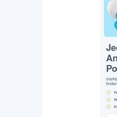
Je
An
Po
markt
finden
P
W
K