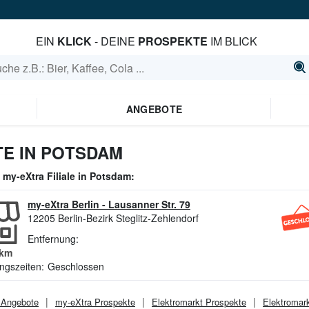
EIN
KLICK
- DEINE
PROSPEKTE
IM BLICK
ANGEBOTE
E IN POTSDAM
e
my-eXtra
Filiale in
Potsdam
:
my-eXtra Berlin
-
Lausanner Str. 79
12205
Berlin-Bezirk Steglitz-Zehlendorf
Entfernung:
km
ngszeiten:
Geschlossen
Angebote
my-eXtra
Prospekte
Elektromarkt
Prospekte
Elektromar