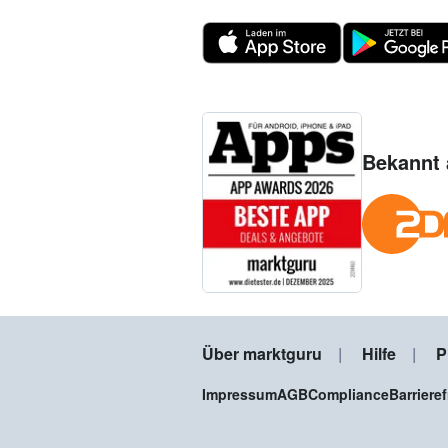
Bekannt 
Über marktguru
Hilfe
P
Impressum
AGB
Compliance
Barriere