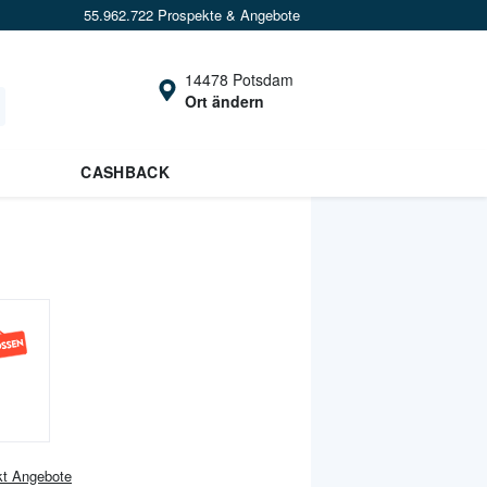
55.962.722 Prospekte & Angebote
14478 Potsdam
Ort ändern
CASHBACK
kt
Angebote