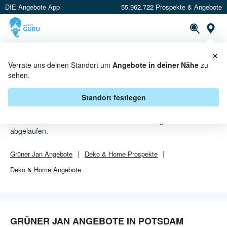
DIE Angebote App
55.962.722 Prospekte & Angebote
Or
×
PROSPEKTE
ANGEBOTE
CASHBACK
Verrate uns deinen Standort um
Angebote in deiner Nähe
zu
sehen.
GRÜNER JAN ANGEBOTE IN
POTSDAM
Standort festlegen
Von
Grüner Jan
sind in Potsdam leider alle Angebebote
abgelaufen.
Grüner Jan
Angebote
Deko & Home
Prospekte
Deko & Home
Angebote
GRÜNER JAN ANGEBOTE IN POTSDAM