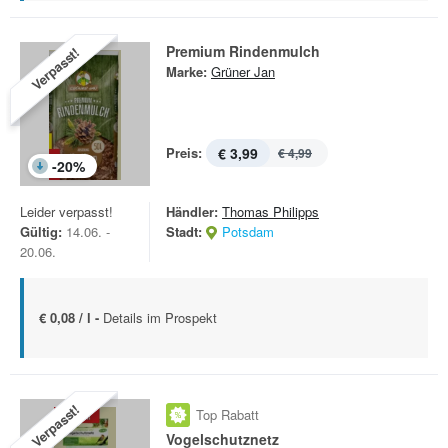
Premium Rindenmulch
Verpasst!
Marke:
Grüner Jan
Preis:
€ 3,99
€ 4,99
-
20
%
Leider verpasst!
Händler:
Thomas Philipps
Gültig:
14.06. -
Stadt:
Potsdam
20.06.
€ 0,08 / l -
Details im Prospekt
Verpasst!
Top Rabatt
Vogelschutznetz