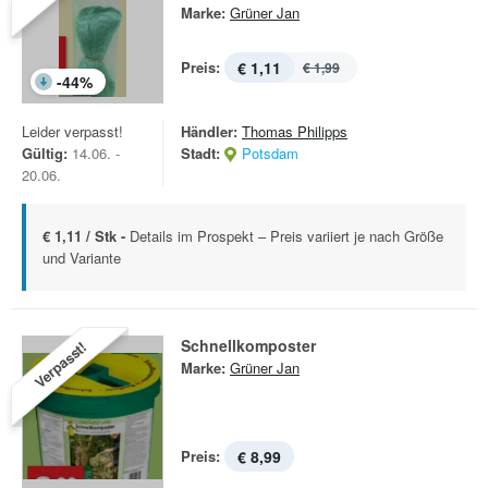
Marke:
Grüner Jan
Preis:
€ 1,11
€ 1,99
-
44
%
Leider verpasst!
Händler:
Thomas Philipps
Gültig:
14.06. -
Stadt:
Potsdam
20.06.
€ 1,11 / Stk -
Details im Prospekt – Preis variiert je nach Größe
und Variante
Schnellkomposter
Verpasst!
Marke:
Grüner Jan
Preis:
€ 8,99