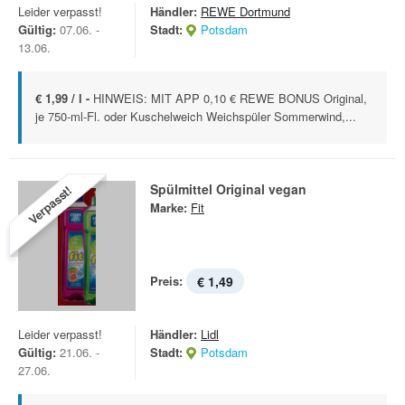
Leider verpasst!
Händler:
REWE Dortmund
Gültig:
07.06. -
Stadt:
Potsdam
13.06.
€ 1,99 / l -
HINWEIS: MIT APP 0,10 € REWE BONUS Original,
je 750-ml-Fl. oder Kuschelweich Weichspüler Sommerwind,...
Spülmittel Original vegan
Verpasst!
Marke:
Fit
Preis:
€ 1,49
Leider verpasst!
Händler:
Lidl
Gültig:
21.06. -
Stadt:
Potsdam
27.06.