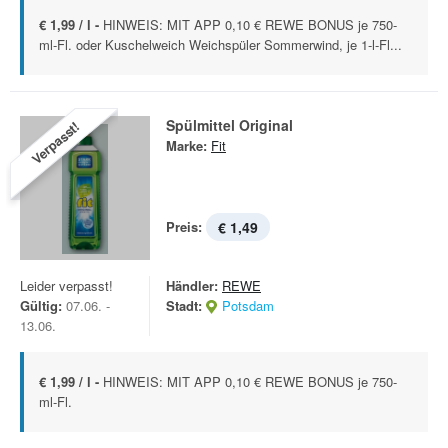
€ 1,99 / l -
HINWEIS: MIT APP 0,10 € REWE BONUS je 750-
ml-Fl. oder Kuschelweich Weichspüler Sommerwind, je 1-l-Fl...
Spülmittel Original
Verpasst!
Marke:
Fit
Preis:
€ 1,49
Leider verpasst!
Händler:
REWE
Gültig:
07.06. -
Stadt:
Potsdam
13.06.
€ 1,99 / l -
HINWEIS: MIT APP 0,10 € REWE BONUS je 750-
ml-Fl.