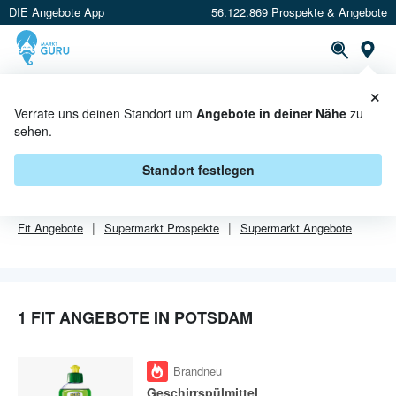
DIE Angebote App
56.122.869 Prospekte & Angebote
Or
×
PROSPEKTE
ANGEBOTE
CASHBACK
Verrate uns deinen Standort um
Angebote in deiner Nähe
zu
sehen.
FIT ANGEBOTE IN POTSDAM
Standort festlegen
Von
Fit
gibt es aktuell
1 Angebote in Potsdam
.
Fit
Angebote
Supermarkt
Prospekte
Supermarkt
Angebote
1 FIT ANGEBOTE IN POTSDAM
Brandneu
Geschirrspülmittel