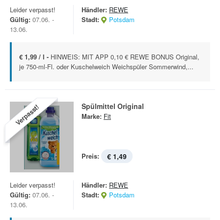
Leider verpasst!
Händler:
REWE
Gültig:
07.06. -
Stadt:
Potsdam
13.06.
€ 1,99 / l -
HINWEIS: MIT APP 0,10 € REWE BONUS Original,
je 750-ml-Fl. oder Kuschelweich Weichspüler Sommerwind,...
Spülmittel Original
Verpasst!
Marke:
Fit
Preis:
€ 1,49
Leider verpasst!
Händler:
REWE
Gültig:
07.06. -
Stadt:
Potsdam
13.06.