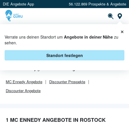
DIE Angebote App
56.122.869 Prospekte & Angebote
Or
×
PROSPEKTE
ANGEBOTE
CASHBACK
Verrate uns deinen Standort um
Angebote in deiner Nähe
zu
sehen.
MC ENNEDY ANGEBOTE IN
ROSTOCK
Standort festlegen
Von
MC Ennedy
gibt es aktuell
1 Angebote in Rostock
.
MC Ennedy
Angebote
Discounter
Prospekte
Discounter
Angebote
1 MC ENNEDY ANGEBOTE IN ROSTOCK