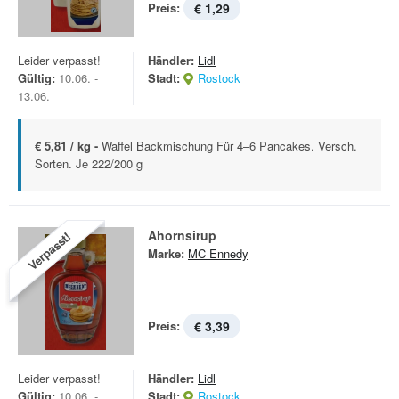
Preis:
€ 1,29
Leider verpasst!
Händler:
Lidl
Gültig:
10.06. -
Stadt:
Rostock
13.06.
€ 5,81 / kg -
Waffel Backmischung Für 4–6 Pancakes. Versch.
Sorten. Je 222/200 g
Ahornsirup
Verpasst!
Marke:
MC Ennedy
Preis:
€ 3,39
Leider verpasst!
Händler:
Lidl
Gültig:
10.06. -
Stadt:
Rostock