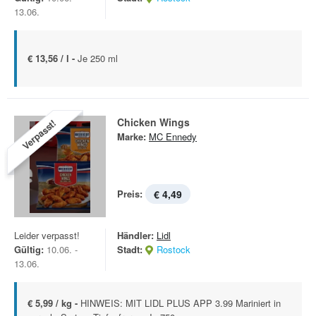
13.06.
€ 13,56 / l -
Je 250 ml
Chicken Wings
Verpasst!
Marke:
MC Ennedy
Preis:
€ 4,49
Leider verpasst!
Händler:
Lidl
Gültig:
10.06. -
Stadt:
Rostock
13.06.
€ 5,99 / kg -
HINWEIS: MIT LIDL PLUS APP 3.99 Mariniert in