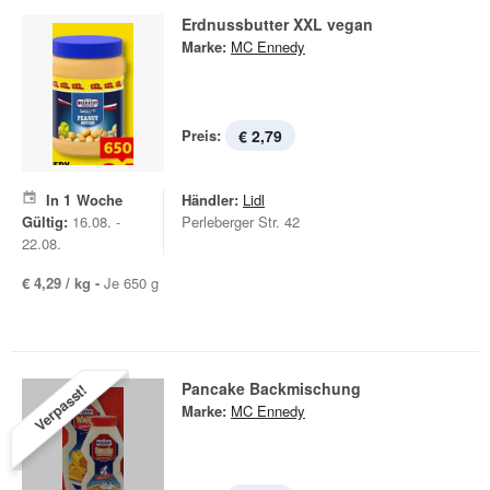
Erdnussbutter XXL vegan
Marke:
MC Ennedy
Preis:
€ 2,79
In
1
Woche
Händler:
Lidl
Gültig:
16.08. -
Perleberger Str. 42
22.08.
€ 4,29 / kg -
Je 650 g
Pancake Backmischung
Verpasst!
Marke:
MC Ennedy