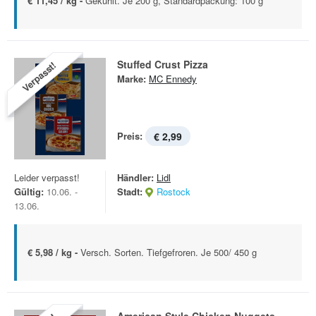
€ 11,45 / kg -
Gekühlt. Je 200 g, Standardpackung: 100 g
Stuffed Crust Pizza
Verpasst!
Marke:
MC Ennedy
Preis:
€ 2,99
Leider verpasst!
Händler:
Lidl
Gültig:
10.06. -
Stadt:
Rostock
13.06.
€ 5,98 / kg -
Versch. Sorten. Tiefgefroren. Je 500/ 450 g