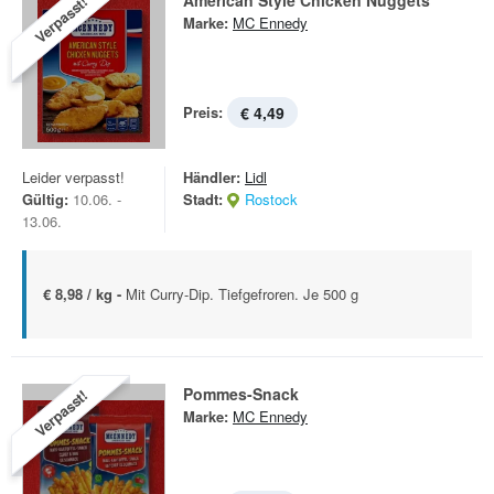
American Style Chicken Nuggets
Verpasst!
Marke:
MC Ennedy
Preis:
€ 4,49
Leider verpasst!
Händler:
Lidl
Gültig:
10.06. -
Stadt:
Rostock
13.06.
€ 8,98 / kg -
Mit Curry-Dip. Tiefgefroren. Je 500 g
Pommes-Snack
Verpasst!
Marke:
MC Ennedy