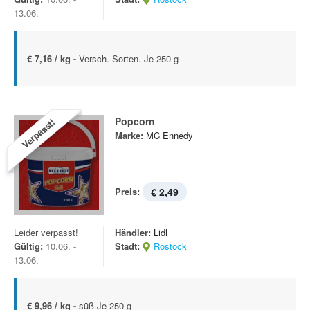
13.06.
€ 7,16 / kg -
Versch. Sorten. Je 250 g
Popcorn
Verpasst!
Marke:
MC Ennedy
Preis:
€ 2,49
Leider verpasst!
Händler:
Lidl
Gültig:
10.06. -
Stadt:
Rostock
13.06.
€ 9,96 / kg -
süß Je 250 g