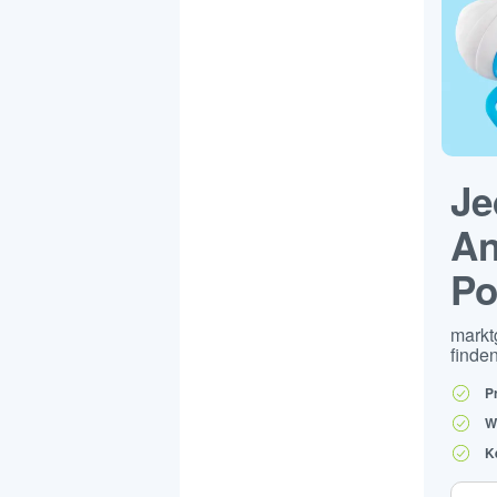
Je
An
Po
markt
finden
P
W
K