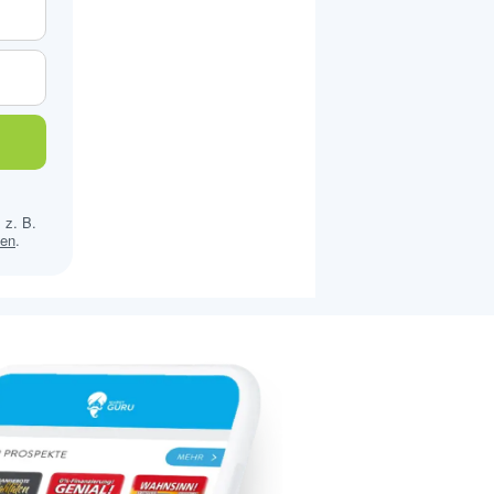
 z. B.
sen
.