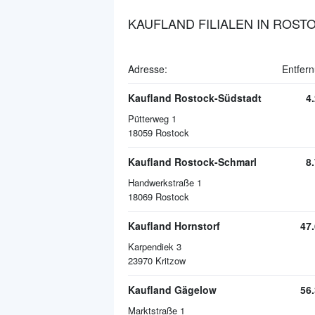
KAUFLAND FILIALEN IN ROST
Adresse:
Entfer
Kaufland Rostock-Südstadt
4
Pütterweg 1
18059
Rostock
Kaufland Rostock-Schmarl
8
Handwerkstraße 1
18069
Rostock
Kaufland Hornstorf
47
Karpendiek 3
23970
Kritzow
Kaufland Gägelow
56
Marktstraße 1