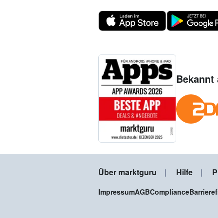
Bekannt 
Über marktguru
Hilfe
P
Impressum
AGB
Compliance
Barriere