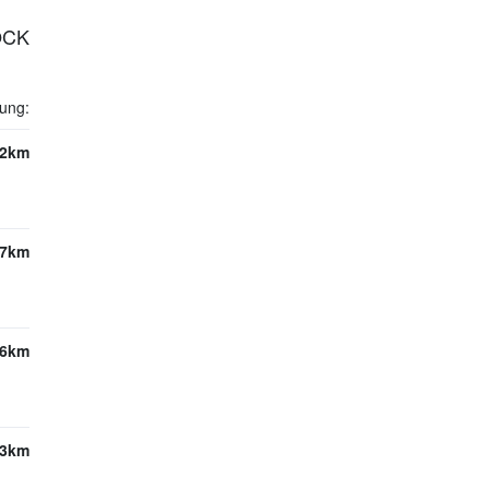
OCK
nung:
.2km
.7km
.6km
.3km