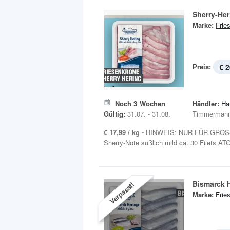
Sherry-Her
Marke:
Frie
Preis:
€ 2
Noch
3
Wochen
Händler:
Ha
Gültig:
31.07. - 31.08.
Timmermann
€ 17,99 / kg -
HINWEIS: NUR FÜR GROSSH
Sherry-Note süßlich mild ca. 30 Filets ATG
Bismarck H
Verpasst!
Marke:
Frie