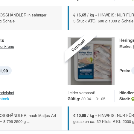
OSSHÄNDLER in sahniger
€ 16,65 / kg -
HINWEIS: NUR FÜR
g Schale
5 Stück ATG: 600 g 1000 g Schale
ets
Herings
Verpasst!
senkrone
Marke:
1,99
Preis:
ndelshof
Leider verpasst!
Händler
stock
Gültig:
30.04. - 31.05.
Stadt:
SSHÄNDLER, nach Matjes Art
€ 10,99 / kg -
HINWEIS: NUR FÜR
= 8,796 2500 g ...
gesalzen ca. 32 Filets ATG: 2000 g