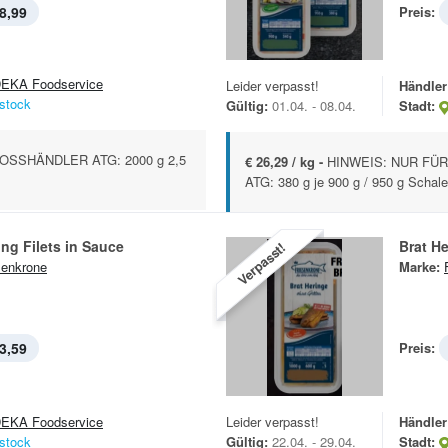
8,99
Preis:
EKA Foodservice
Leider verpasst!
Händler
stock
Gültig:
01.04. - 08.04.
Stadt:
OSSHÄNDLER ATG: 2000 g 2,5
€ 26,29 / kg -
HINWEIS: NUR FÜR
ATG: 380 g je 900 g / 950 g Schale
ng Filets in Sauce
Brat H
Verpasst!
senkrone
Marke:
3,59
Preis:
EKA Foodservice
Leider verpasst!
Händler
stock
Gültig:
22.04. - 29.04.
Stadt: