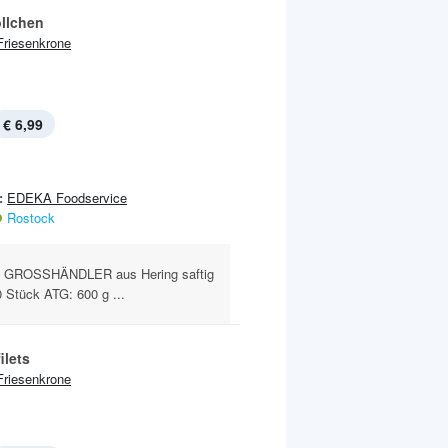
öllchen
Friesenkrone
€ 6,99
:
EDEKA Foodservice
Rostock
 GROSSHÄNDLER aus Hering saftig
 Stück ATG: 600 g ...
ilets
Friesenkrone