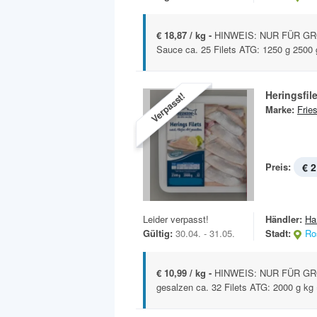
€ 18,87 / kg -
HINWEIS: NUR FÜR GR
Sauce ca. 25 Filets ATG: 1250 g 2500 
Heringsfil
Verpasst!
Marke:
Frie
Preis:
€ 2
Leider verpasst!
Händler:
Ha
Gültig:
30.04. - 31.05.
Stadt:
Ro
€ 10,99 / kg -
HINWEIS: NUR FÜR GRO
gesalzen ca. 32 Filets ATG: 2000 g kg 