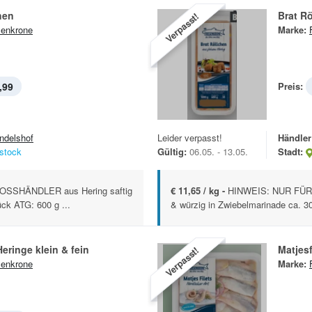
hen
Brat R
Verpasst!
senkrone
Marke:
,99
Preis:
ndelshof
Leider verpasst!
Händler
stock
Gültig:
06.05. - 13.05.
Stadt:
SSHÄNDLER aus Hering saftig
€ 11,65 / kg -
HINWEIS: NUR FÜR
ck ATG: 600 g ...
& würzig in Zwiebelmarinade ca. 30
eringe klein & fein
Matjesf
Verpasst!
senkrone
Marke: