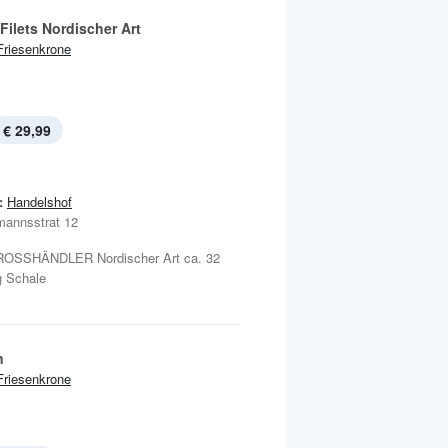
Filets Nordischer Art
Friesenkrone
€ 29,99
:
Handelshof
annsstrat 12
OSSHÄNDLER Nordischer Art ca. 32
g Schale
n
Friesenkrone