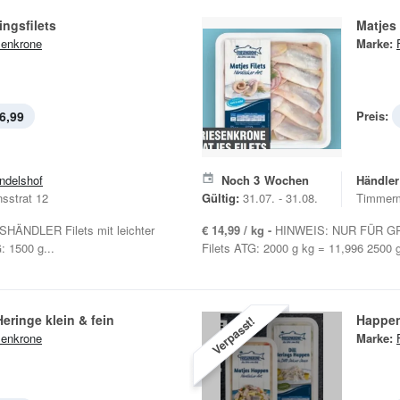
ingsfilets
Matjes 
senkrone
Marke:
6,99
Preis:
ndelshof
Noch
3
Wochen
Händler
sstrat 12
Gültig:
31.07. - 31.08.
Timmerm
ÄNDLER Filets mit leichter
€ 14,99 / kg -
HINWEIS: NUR FÜR GR
: 1500 g...
Filets ATG: 2000 g kg = 11,996 2500 
eringe klein & fein
Happe
Verpasst!
senkrone
Marke: