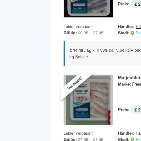
Preis:
€ 2
Leider verpasst!
Händler:
ED
Gültig:
20.05. - 27.05.
Stadt:
Ro
€ 14,49 / kg -
HINWEIS: NUR FÜR GR
kg Schale
Matjesfilet
Verpasst!
Marke:
Frie
Preis:
€ 2
Leider verpasst!
Händler:
Ha
Gültig:
27.05. - 03.06.
Stadt:
Ro