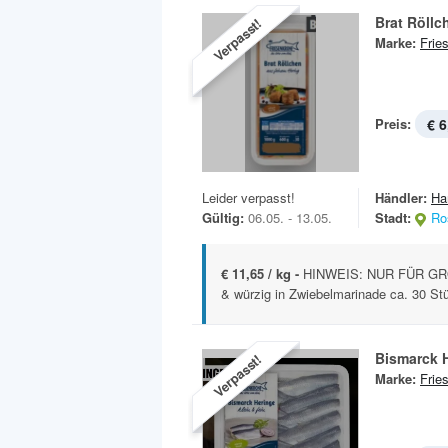
Brat Röllc
Verpasst!
Marke:
Frie
Preis:
€ 6
Leider verpasst!
Händler:
Ha
Gültig:
06.05. - 13.05.
Stadt:
Ro
€ 11,65 / kg -
HINWEIS: NUR FÜR GRO
& würzig in Zwiebelmarinade ca. 30 Stü
Bismarck H
Verpasst!
Marke:
Frie