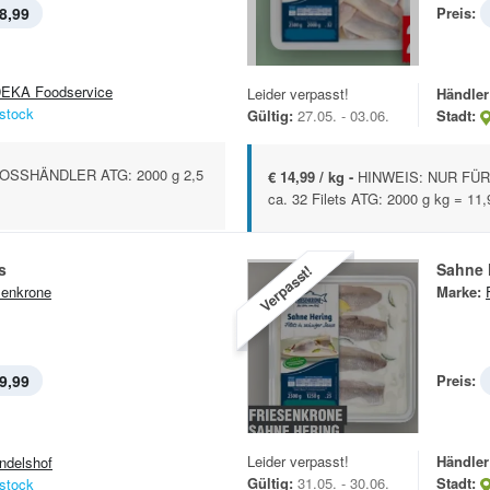
8,99
Preis:
EKA Foodservice
Leider verpasst!
Händler
stock
Gültig:
27.05. - 03.06.
Stadt:
OSSHÄNDLER ATG: 2000 g 2,5
€ 14,99 / kg -
HINWEIS: NUR FÜR
ca. 32 Filets ATG: 2000 g kg = 11
s
Sahne 
Verpasst!
senkrone
Marke:
9,99
Preis:
Leider verpasst!
Händler
ndelshof
Gültig:
31.05. - 30.06.
Stadt:
stock