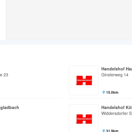
Handelshof Ha
ße 23
Ginsterweg 14
15.0km
ngladbach
Handelshof Kö
Widdersdorfer S
31.9km