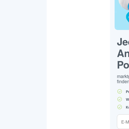
Je
An
Po
markt
finden
P
W
K