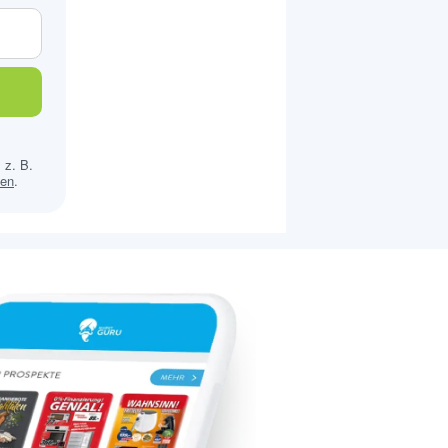
 z. B.
sen
.