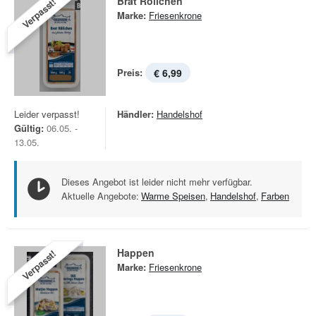
Brat Röllchen
Verpasst!
Marke:
Friesenkrone
Preis:
€ 6,99
Leider verpasst!
Händler:
Handelshof
Gültig:
06.05. -
13.05.
Dieses Angebot ist leider nicht mehr verfügbar.
Aktuelle Angebote:
Warme Speisen
,
Handelshof
,
Farben
Happen
Verpasst!
Marke:
Friesenkrone