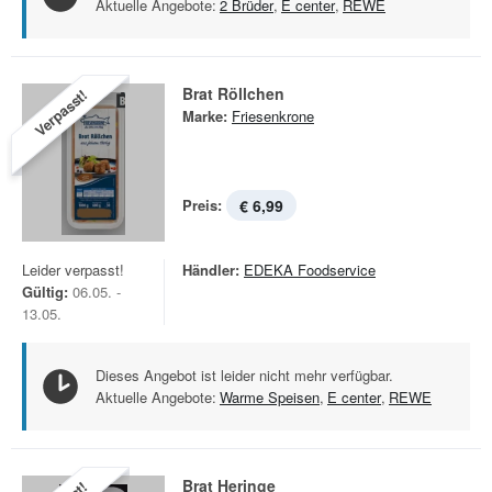
Aktuelle Angebote:
2 Brüder
,
E center
,
REWE
Brat Röllchen
Verpasst!
Marke:
Friesenkrone
Preis:
€ 6,99
Leider verpasst!
Händler:
EDEKA Foodservice
Gültig:
06.05. -
13.05.
Dieses Angebot ist leider nicht mehr verfügbar.
Aktuelle Angebote:
Warme Speisen
,
E center
,
REWE
Brat Heringe