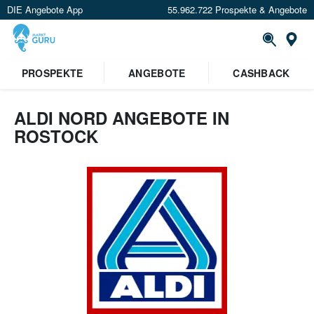
DIE Angebote App
55.962.722 Prospekte & Angebote
Or
PROSPEKTE
ANGEBOTE
CASHBACK
ALDI NORD ANGEBOTE IN
ROSTOCK