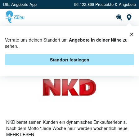
DIE Angebote App
56.122.869 Prospekte & Angebote
St
×
PROSPEKTE
ANGEBOTE
CASHBACK
Verrate uns deinen Standort um
Angebote in deiner Nähe
zu
sehen.
NKD PROSPEKT
Standort festlegen
NKD bietet seinen Kunden ein dynamisches Einkaufserlebnis.
Nach dem Motto "Jede Woche neu" werden wöchentlich neue
Produkte sowohl in den Märkten als auch online angeboten.
MEHR LESEN