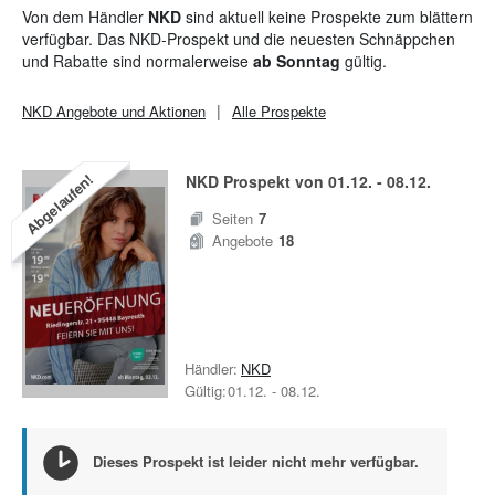
Hier findet man ein breites Angebot für die gesamte Familie: von
Von dem Händler
NKD
sind aktuell keine Prospekte zum blättern
Alltagskleidung,
Sport- & Outdoorbekleidung
für sie und ihn bis
verfügbar. Das NKD-Prospekt und die neuesten Schnäppchen
hin zu
Kleinmöbeln
und
Deko
kann man sich hier glücklich
und Rabatte sind normalerweise
ab Sonntag
gültig.
shoppen.
NKD
Angebote und Aktionen
Alle Prospekte
Abgelaufen!
NKD
Prospekt von
01.12.
-
08.12.
Seiten
7
Angebote
18
Händler:
NKD
Gültig:
01.12.
-
08.12.
Dieses Prospekt ist leider nicht mehr verfügbar.