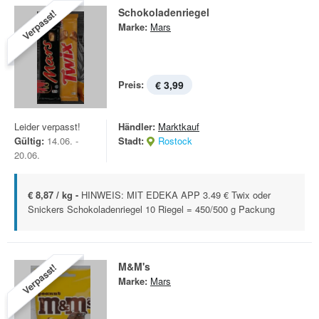
Schokoladenriegel
Verpasst!
Marke:
Mars
Preis:
€ 3,99
Leider verpasst!
Händler:
Marktkauf
Gültig:
14.06. -
Stadt:
Rostock
20.06.
€ 8,87 / kg -
HINWEIS: MIT EDEKA APP 3.49 € Twix oder
Snickers Schokoladenriegel 10 Riegel = 450/500 g Packung
M&M's
Verpasst!
Marke:
Mars