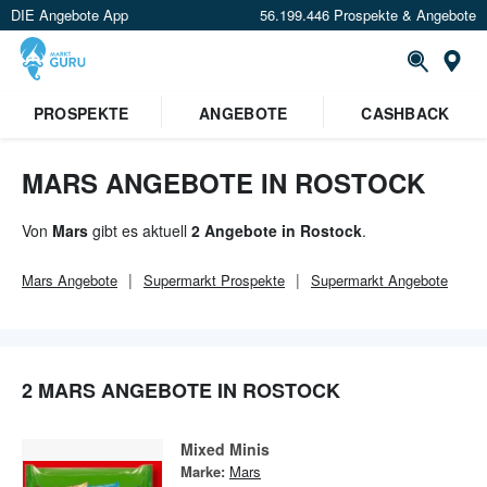
DIE Angebote App
56.199.446 Prospekte & Angebote
Or
×
PROSPEKTE
ANGEBOTE
CASHBACK
Verrate uns deinen Standort um
Angebote in deiner Nähe
zu
sehen.
MARS ANGEBOTE IN ROSTOCK
Standort festlegen
Von
Mars
gibt es aktuell
2 Angebote in Rostock
.
Mars
Angebote
Supermarkt
Prospekte
Supermarkt
Angebote
2 MARS ANGEBOTE IN ROSTOCK
Mixed Minis
Marke:
Mars