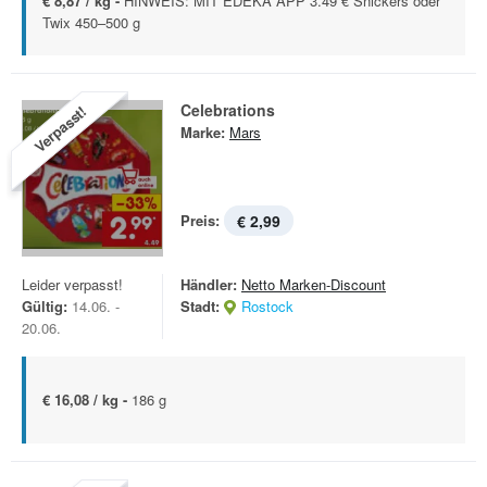
€ 8,87 / kg -
HINWEIS: MIT EDEKA APP 3.49 € Snickers oder
Twix 450–500 g
Celebrations
Verpasst!
Marke:
Mars
Preis:
€ 2,99
Leider verpasst!
Händler:
Netto Marken-Discount
Gültig:
14.06. -
Stadt:
Rostock
20.06.
€ 16,08 / kg -
186 g