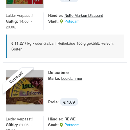
Leider verpasst!
Händler:
Netto Marken-Discount
Gültig:
14.06. -
Stadt:
Potsdam
20.06.
€ 11,27 / kg -
oder Galbani Reibekäse 150 g gekühlt, versch.
Sorten
Delacrème
Verpasst!
Marke:
Leerdammer
Preis:
€ 1,89
Leider verpasst!
Händler:
REWE
Gültig:
21.06. -
Stadt:
Potsdam