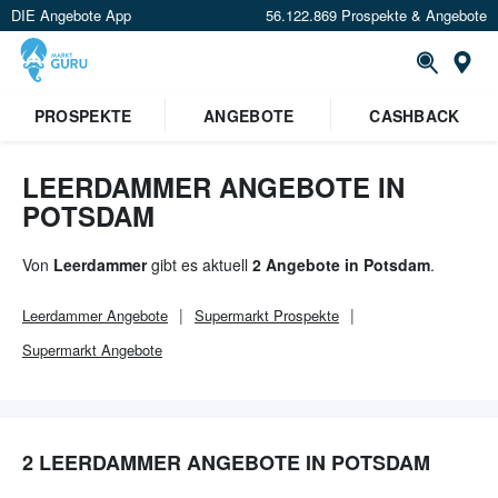
DIE Angebote App
56.122.869 Prospekte & Angebote
Or
×
PROSPEKTE
ANGEBOTE
CASHBACK
Verrate uns deinen Standort um
Angebote in deiner Nähe
zu
sehen.
LEERDAMMER ANGEBOTE IN
POTSDAM
Standort festlegen
Von
Leerdammer
gibt es aktuell
2 Angebote in Potsdam
.
Leerdammer
Angebote
Supermarkt
Prospekte
Supermarkt
Angebote
2 LEERDAMMER ANGEBOTE IN POTSDAM