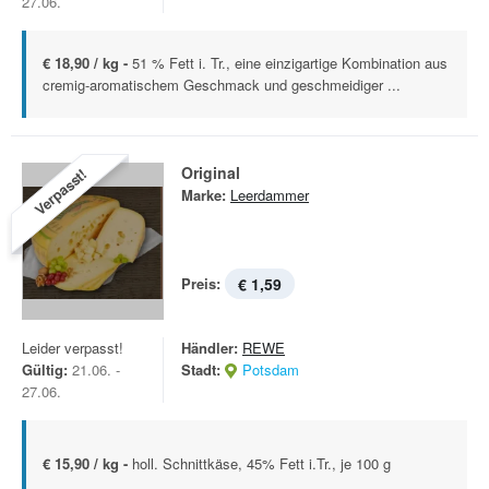
27.06.
€ 18,90 / kg -
51 % Fett i. Tr., eine einzigartige Kombination aus
cremig-aromatischem Geschmack und geschmeidiger ...
Original
Verpasst!
Marke:
Leerdammer
Preis:
€ 1,59
Leider verpasst!
Händler:
REWE
Gültig:
21.06. -
Stadt:
Potsdam
27.06.
€ 15,90 / kg -
holl. Schnittkäse, 45% Fett i.Tr., je 100 g