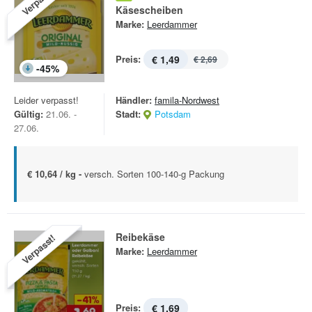
Verpasst!
Käsescheiben
Marke:
Leerdammer
Preis:
€ 1,49
€ 2,69
-
45
%
Leider verpasst!
Händler:
famila-Nordwest
Gültig:
21.06. -
Stadt:
Potsdam
27.06.
€ 10,64 / kg -
versch. Sorten 100-140-g Packung
Reibekäse
Verpasst!
Marke:
Leerdammer
Preis:
€ 1,69