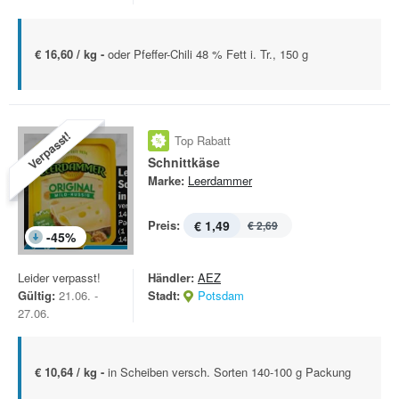
€ 16,60 / kg -
oder Pfeffer-Chili 48 % Fett i. Tr., 150 g
Verpasst!
Top Rabatt
Schnittkäse
Marke:
Leerdammer
Preis:
€ 1,49
€ 2,69
-
45
%
Leider verpasst!
Händler:
AEZ
Gültig:
21.06. -
Stadt:
Potsdam
27.06.
€ 10,64 / kg -
in Scheiben versch. Sorten 140-100 g Packung