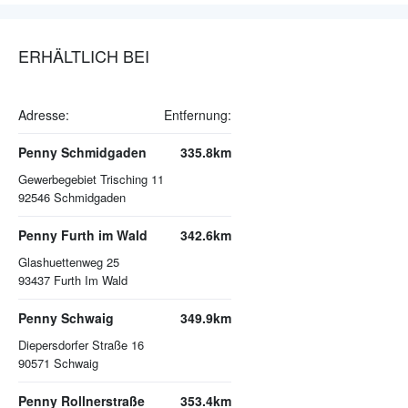
ERHÄLTLICH BEI
Adresse:
Entfernung:
Penny Schmidgaden
335.8km
Gewerbegebiet Trisching 11
92546
Schmidgaden
Penny Furth im Wald
342.6km
Glashuettenweg 25
93437
Furth Im Wald
Penny Schwaig
349.9km
Diepersdorfer Straße 16
90571
Schwaig
Penny Rollnerstraße
353.4km