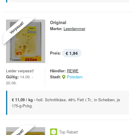
Original
Verpasst!
Marke:
Leerdammer
Preis:
€ 1,94
Leider verpasst!
Händler:
REWE
Gültig:
14.06. -
Stadt:
Potsdam
20.06.
€ 11,09 / kg -
holl. Schnittkäse, 48% Fett i.Tr., in Scheiben, je
175-g-Pckg.
Top Rabatt