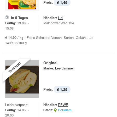
Preis:
€ 1,49
In
5
Tagen
Händler:
Lidl
Gültig:
13.08. -
Malchower Weg 134
15.08.
€ 14,90 / kg -
Feine Scheiben Versch. Sorten. Gekühlt. Je
140/125/100 g
Original
Verpasst!
Marke:
Leerdammer
Preis:
€ 1,29
Leider verpasst!
Händler:
REWE
Gültig:
14.06. -
Stadt:
Potsdam
20.06.