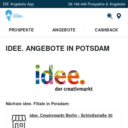
DIE Angebote App
56.199.446 Prospekte & Angebote
Or
PROSPEKTE
ANGEBOTE
CASHBACK
IDEE. ANGEBOTE IN POTSDAM
Nächste
idee.
Filiale in
Potsdam
:
idee. Creativmarkt Berlin
-
Schloßstraße 30