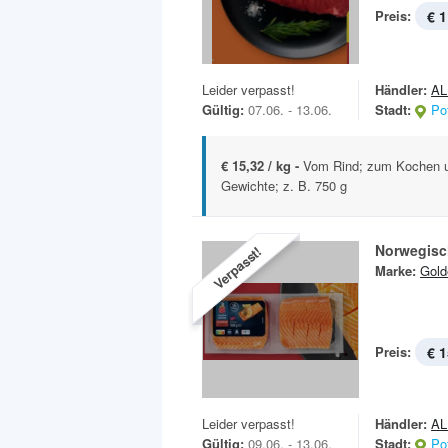
Preis:
€ 1
Leider verpasst!
Händler:
AL
Gültig:
07.06. - 13.06.
Stadt:
Po
€ 15,32 / kg -
Vom Rind; zum Kochen u
Gewichte; z. B. 750 g
Norwegisc
Verpasst!
Marke:
Gold
Preis:
€ 1
Leider verpasst!
Händler:
AL
Gültig:
09.06. - 13.06.
Stadt:
Po