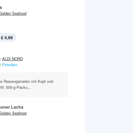
s
Golden Seafood
€ 4,99
:
ALDI NORD
Potsdam
e Riesengarnelen mit Kopf und
ill; 500-g-Packu...
ener Lachs
Golden Seafood