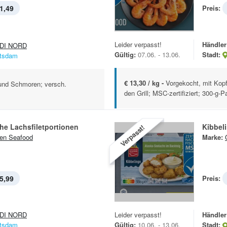
1,49
Preis:
Leider verpasst!
Händler
DI NORD
Gültig:
07.06. - 13.06.
Stadt:
tsdam
€ 13,30 / kg -
Vorgekocht, mit Kopf
nd Schmoren; versch.
den Grill; MSC-zertifiziert; 300-g-
he Lachsfiletportionen
Kibbel
Verpasst!
en Seafood
Marke:
5,99
Preis:
DI NORD
Leider verpasst!
Händler
tsdam
Gültig:
10.06. - 13.06.
Stadt: