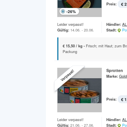
Preis:
€ 2
-
26
%
Leider verpasst!
Händler:
AL
Gültig:
14.06. - 20.06.
Stadt:
Po
€ 15,50 / kg -
Frisch; mit Haut; zum Bra
Packung
Sprotten
Verpasst!
Marke:
Gold
Preis:
€ 1
Leider verpasst!
Händler:
AL
Gültig:
21.06. - 27.06.
Stadt:
Po