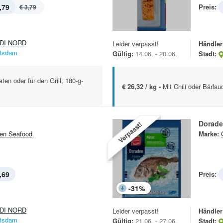
,79
Preis:
€ 3,79
DI NORD
Leider verpasst!
Händler
tsdam
Gültig:
14.06. - 20.06.
Stadt:
ten oder für den Grill; 180-g-
€ 26,32 / kg -
Mit Chili oder Bärla
Dorad
Verpasst!
en Seafood
Marke:
,69
Preis:
-
31
%
DI NORD
Leider verpasst!
Händler
tsdam
Gültig:
21.06. - 27.06.
Stadt: