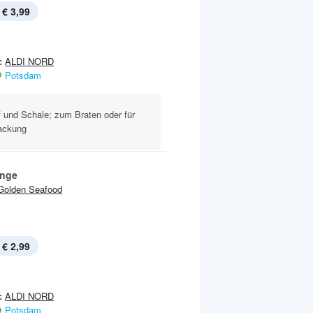
€ 3,99
:
ALDI NORD
Potsdam
 und Schale; zum Braten oder für
Packung
inge
Golden Seafood
€ 2,99
:
ALDI NORD
Potsdam