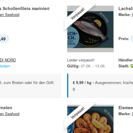
s Schollenfilets mariniert
Lachsf
Verpasst!
en Seafood
Marke:
,49
Preis:
DI NORD
Leider verpasst!
Händler
tsdam
Gültig:
07.06. - 13.06.
Stadt:
t; zum Braten oder für den Grill;
€ 9,99 / kg -
Ausgenommen; küchenf
g
rnelen
Eismee
Verpasst!
en Seafood
Marke: