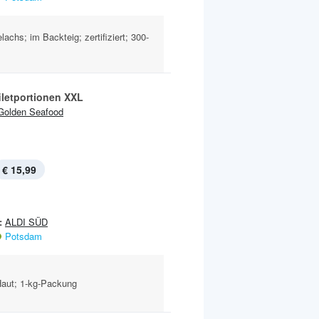
chs; im Backteig; zertifiziert; 300-
iletportionen XXL
Golden Seafood
€ 15,99
:
ALDI SÜD
Potsdam
aut; 1-kg-Packung