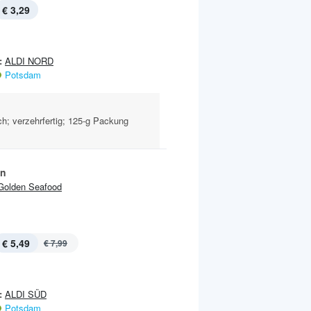
€ 3,29
:
ALDI NORD
Potsdam
uch; verzehrfertig; 125-g Packung
en
Golden Seafood
€ 5,49
€ 7,99
:
ALDI SÜD
Potsdam