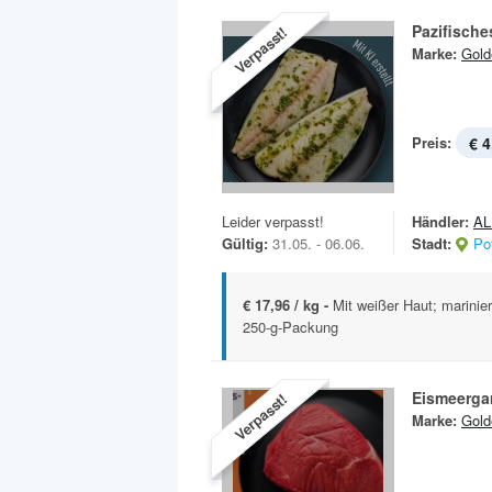
Pazifische
Verpasst!
Marke:
Gold
Preis:
€ 4
Leider verpasst!
Händler:
AL
Gültig:
31.05. - 06.06.
Stadt:
Po
€ 17,96 / kg -
Mit weißer Haut; marinier
250-g-Packung
Eismeer­ga
Verpasst!
Marke:
Gold