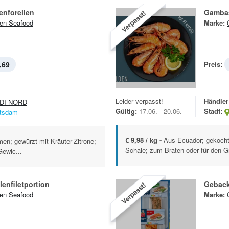
nforellen
Gamba
Verpasst!
en Seafood
Marke:
,69
Preis:
Leider verpasst!
Händler
DI NORD
Gültig:
17.06. - 20.06.
Stadt:
tsdam
€ 9,98 / kg -
Aus Ecuador; gekocht
en; gewürzt mit Kräuter-Zitrone;
Schale; zum Braten oder für den Gr
Gewic...
lenfiletportion
Geback
Verpasst!
en Seafood
Marke: