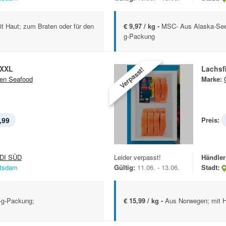
t Haut; zum Braten oder für den
€ 9,97 / kg -
MSC- Aus Alaska-Seela
g-Packung
 XXL
Lachsf
Verpasst!
en Seafood
Marke:
,99
Preis:
DI SÜD
Leider verpasst!
Händler
tsdam
Gültig:
11.06. - 13.06.
Stadt:
0-g-Packung;
€ 15,99 / kg -
Aus Norwegen; mit H