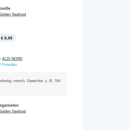
orelle
Golden Seafood
€ 6,99
:
ALDI NORD
Potsdam
ertig; versch. Gewichte; z. B. 700
r­garnelen
Golden Seafood