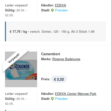
Leider verpasst!
Händler:
EDEKA
Gültig:
26.04. -
Stadt:
Potsdam
02.05.
€ 17,76 / kg -
versch. Sorten, 125 - 150 g, Ab 3 Stück 1.99
Camembert
Verpasst!
Marke:
Rügener Badejunge
Preis:
€ 2,22
Leider verpasst!
Händler:
EDEKA Center Warnow Park
Gültig:
26.04. -
Stadt:
Potsdam
02.05.