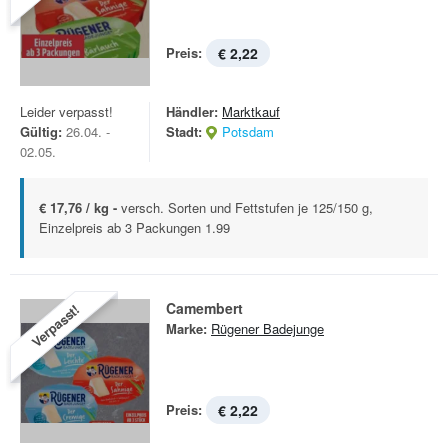
Preis:
€ 2,22
Leider verpasst!
Händler:
Marktkauf
Gültig:
26.04. -
Stadt:
Potsdam
02.05.
€ 17,76 / kg -
versch. Sorten und Fettstufen je 125/150 g,
Einzelpreis ab 3 Packungen 1.99
Camembert
Verpasst!
Marke:
Rügener Badejunge
Preis:
€ 2,22