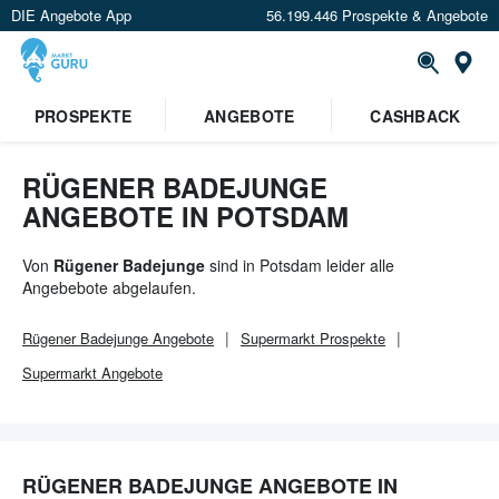
DIE Angebote App
56.199.446 Prospekte & Angebote
Or
×
PROSPEKTE
ANGEBOTE
CASHBACK
Verrate uns deinen Standort um
Angebote in deiner Nähe
zu
sehen.
RÜGENER BADEJUNGE
ANGEBOTE IN POTSDAM
Standort festlegen
Von
Rügener Badejunge
sind in Potsdam leider alle
Angebebote abgelaufen.
Rügener Badejunge
Angebote
Supermarkt
Prospekte
Supermarkt
Angebote
RÜGENER BADEJUNGE ANGEBOTE IN