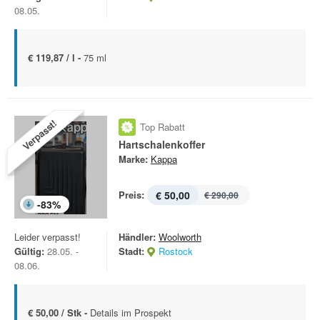
08.05.
€ 119,87 / l -
75 ml
Verpasst!
Top Rabatt
Hartschalenkoffer
Marke:
Kappa
Preis:
€ 50,00
€ 290,00
-
83
%
Leider verpasst!
Händler:
Woolworth
Gültig:
28.05. -
Stadt:
Rostock
08.06.
€ 50,00 / Stk -
Details im Prospekt