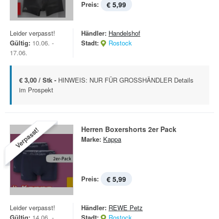
Preis:
€ 5,99
Leider verpasst!
Händler:
Handelshof
Gültig:
10.06. -
Stadt:
Rostock
17.06.
€ 3,00 / Stk -
HINWEIS: NUR FÜR GROSSHÄNDLER Details
im Prospekt
Herren Boxershorts 2er Pack
Verpasst!
Marke:
Kappa
Preis:
€ 5,99
Leider verpasst!
Händler:
REWE Petz
Gültig:
14.06. -
Stadt:
Rostock