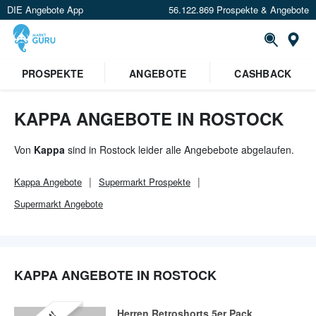
DIE Angebote App
56.122.869 Prospekte & Angebote
Or
×
PROSPEKTE
ANGEBOTE
CASHBACK
Verrate uns deinen Standort um
Angebote in deiner Nähe
zu
sehen.
KAPPA ANGEBOTE IN ROSTOCK
Standort festlegen
Von
Kappa
sind in Rostock leider alle Angebebote abgelaufen.
Kappa
Angebote
Supermarkt
Prospekte
Supermarkt
Angebote
KAPPA ANGEBOTE IN ROSTOCK
Herren Retroshorts 5er Pack