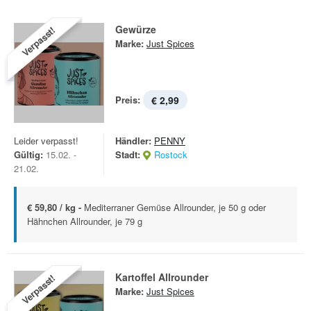
Gewürze
Verpasst!
Marke:
Just Spices
Preis:
€ 2,99
Leider verpasst!
Händler:
PENNY
Gültig:
15.02. -
Stadt:
Rostock
21.02.
€ 59,80 / kg -
Mediterraner Gemüse Allrounder, je 50 g oder
Hähnchen Allrounder, je 79 g
Kartoffel Allrounder
Verpasst!
Marke:
Just Spices