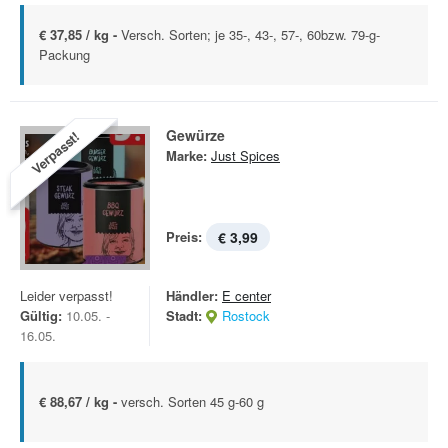
€ 37,85 / kg -
Versch. Sorten; je 35-, 43-, 57-, 60bzw. 79-g-
Packung
Gewürze
Verpasst!
Marke:
Just Spices
Preis:
€ 3,99
Leider verpasst!
Händler:
E center
Gültig:
10.05. -
Stadt:
Rostock
16.05.
€ 88,67 / kg -
versch. Sorten 45 g-60 g