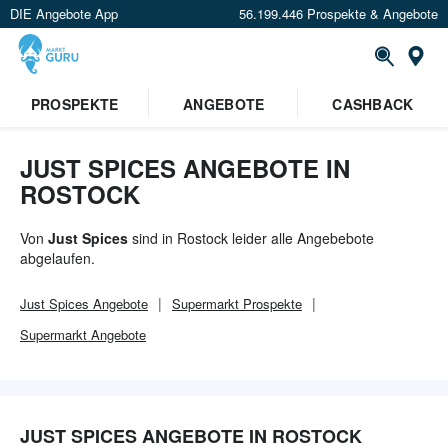
DIE Angebote App
56.199.446 Prospekte & Angebote
Or
×
PROSPEKTE
ANGEBOTE
CASHBACK
Verrate uns deinen Standort um
Angebote in deiner Nähe
zu
sehen.
JUST SPICES ANGEBOTE IN
ROSTOCK
Standort festlegen
Von
Just Spices
sind in Rostock leider alle Angebebote
abgelaufen.
Just Spices
Angebote
Supermarkt
Prospekte
Supermarkt
Angebote
JUST SPICES ANGEBOTE IN ROSTOCK