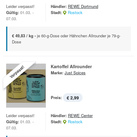
Leider verpasst!
Händler:
REWE Dortmund
Gültig:
01.03. -
Stadt:
Rostock
07.03.
€ 49,83 / kg -
je 60-g-Dose oder Hähnchen Allrounder je 79-g-
Dose
Kartoffel Allrounder
Verpasst!
Marke:
Just Spices
Preis:
€ 2,99
Leider verpasst!
Händler:
REWE Center
Gültig:
01.03. -
Stadt:
Rostock
07.03.