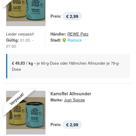
Preis:
€ 2,99
Leider verpasst!
Händler:
REWE Petz
Gültig:
01.03. -
Stadt:
Rostock
07.03.
€ 49,83 / kg -
je 60-g-Dose oder Hähnchen Allrounder je 79-g-
Dose
Kartoffel Allrounder
Verpasst!
Marke:
Just Spices
Preis:
€ 2,99