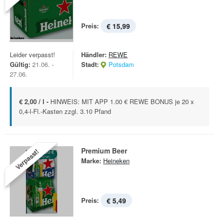
Preis:
€ 15,99
Leider verpasst!
Händler:
REWE
Gültig:
21.06. -
Stadt:
Potsdam
27.06.
€ 2,00 / l -
HINWEIS: MIT APP 1.00 € REWE BONUS je 20 x
0,4-l-Fl.-Kasten zzgl. 3.10 Pfand
Premium Beer
Verpasst!
Marke:
Heineken
Preis:
€ 5,49