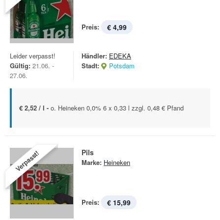
Preis:
€ 4,99
Leider verpasst!
Händler:
EDEKA
Gültig:
21.06. -
Stadt:
Potsdam
27.06.
€ 2,52 / l -
o. Heineken 0,0% 6 x 0,33 l zzgl. 0,48 € Pfand
Pils
Verpasst!
Marke:
Heineken
Preis:
€ 15,99