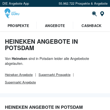
DIE Angebote App
55.962.722 Prospekte & Angebote
Or
×
PROSPEKTE
ANGEBOTE
CASHBACK
Verrate uns deinen Standort um
Angebote in deiner Nähe
zu
sehen.
HEINEKEN ANGEBOTE IN
POTSDAM
Standort festlegen
Von
Heineken
sind in Potsdam leider alle Angebebote
abgelaufen.
Heineken
Angebote
Supermarkt
Prospekte
Supermarkt
Angebote
HEINEKEN ANGEBOTE IN POTSDAM