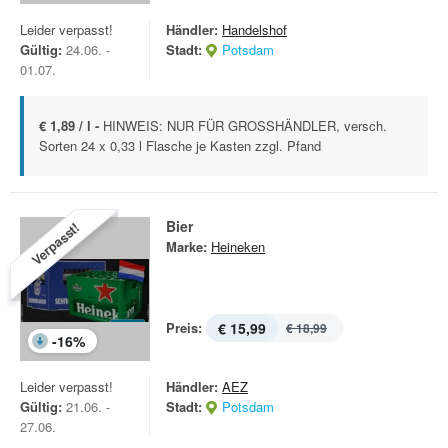
Leider verpasst!
Händler:
Handelshof
Gültig:
24.06. -
Stadt:
Potsdam
01.07.
€ 1,89 / l -
HINWEIS: NUR FÜR GROSSHÄNDLER, versch.
Sorten 24 x 0,33 l Flasche je Kasten zzgl. Pfand
Bier
Verpasst!
Marke:
Heineken
Preis:
€ 15,99
€ 18,99
-
16
%
Leider verpasst!
Händler:
AEZ
Gültig:
21.06. -
Stadt:
Potsdam
27.06.