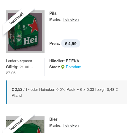
Pils
Verpasst!
Marke:
Heineken
Preis:
€ 4,99
Leider verpasst!
Händler:
EDEKA
Gültig:
21.06. -
Stadt:
Potsdam
27.06.
€ 2,52 / l -
oder Heineken 0,0% Pack = 6 x 0,33 l zzgl. 0,48 €
Pfand
Bier
Verpasst!
Marke:
Heineken