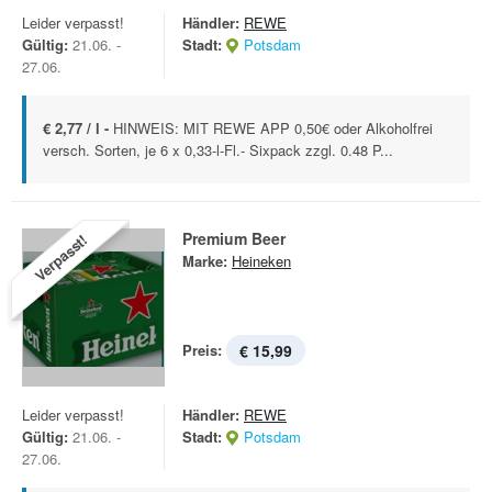
Leider verpasst!
Händler:
REWE
Gültig:
21.06. -
Stadt:
Potsdam
27.06.
€ 2,77 / l -
HINWEIS: MIT REWE APP 0,50€ oder Alkoholfrei
versch. Sorten, je 6 x 0,33-l-Fl.- Sixpack zzgl. 0.48 P...
Premium Beer
Verpasst!
Marke:
Heineken
Preis:
€ 15,99
Leider verpasst!
Händler:
REWE
Gültig:
21.06. -
Stadt:
Potsdam
27.06.