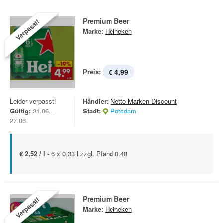
Premium Beer
Verpasst!
Marke:
Heineken
Preis:
€ 4,99
Leider verpasst!
Händler:
Netto Marken-Discount
Gültig:
21.06. -
Stadt:
Potsdam
27.06.
€ 2,52 / l -
6 x 0,33 l zzgl. Pfand 0.48
Premium Beer
Verpasst!
Marke:
Heineken