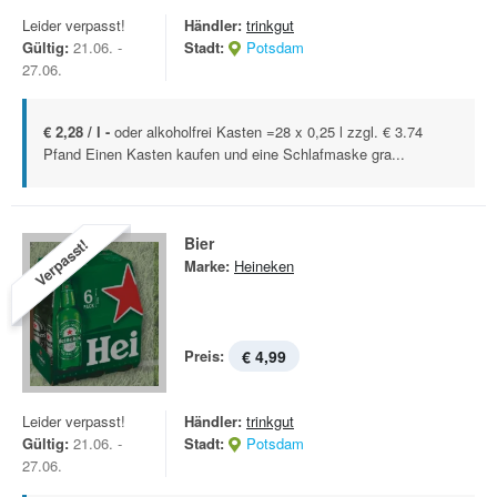
Leider verpasst!
Händler:
trinkgut
Gültig:
21.06. -
Stadt:
Potsdam
27.06.
€ 2,28 / l -
oder alkoholfrei Kasten =28 x 0,25 l zzgl. € 3.74
Pfand Einen Kasten kaufen und eine Schlafmaske gra...
Bier
Verpasst!
Marke:
Heineken
Preis:
€ 4,99
Leider verpasst!
Händler:
trinkgut
Gültig:
21.06. -
Stadt:
Potsdam
27.06.