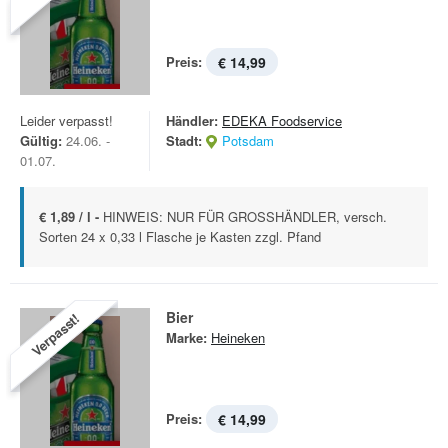
Preis:
€ 14,99
Leider verpasst!
Händler:
EDEKA Foodservice
Gültig:
24.06. -
Stadt:
Potsdam
01.07.
€ 1,89 / l -
HINWEIS: NUR FÜR GROSSHÄNDLER, versch.
Sorten 24 x 0,33 l Flasche je Kasten zzgl. Pfand
Bier
Verpasst!
Marke:
Heineken
Preis:
€ 14,99