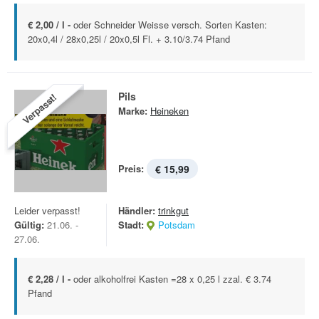
€ 2,00 / l -
oder Schneider Weisse versch. Sorten Kasten:
20x0,4l / 28x0,25l / 20x0,5l Fl. + 3.10/3.74 Pfand
Pils
Verpasst!
Marke:
Heineken
Preis:
€ 15,99
Leider verpasst!
Händler:
trinkgut
Gültig:
21.06. -
Stadt:
Potsdam
27.06.
€ 2,28 / l -
oder alkoholfrei Kasten =28 x 0,25 l zzal. € 3.74
Pfand