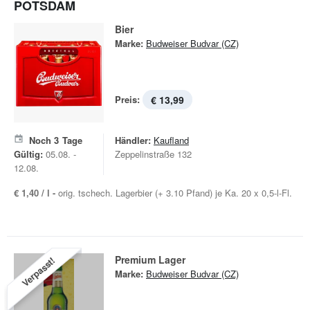
POTSDAM
Bier
Marke:
Budweiser Budvar (CZ)
Preis:
€ 13,99
Noch
3
Tage
Händler:
Kaufland
Gültig:
05.08. -
Zeppelinstraße 132
12.08.
€ 1,40 / l -
orig. tschech. Lagerbier (+ 3.10 Pfand) je Ka. 20 x 0,5-l-Fl.
Premium Lager
Verpasst!
Marke:
Budweiser Budvar (CZ)