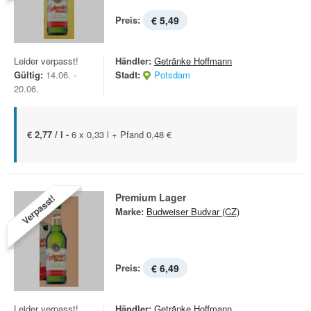
Preis:
€ 5,49
Leider verpasst!
Händler:
Getränke Hoffmann
Gültig:
14.06. -
Stadt:
Potsdam
20.06.
€ 2,77 / l -
6 x 0,33 l + Pfand 0,48 €
Premium Lager
Verpasst!
Marke:
Budweiser Budvar (CZ)
Preis:
€ 6,49
Leider verpasst!
Händler:
Getränke Hoffmann