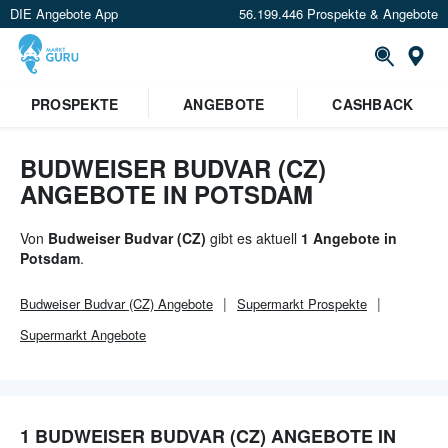
DIE Angebote App
56.199.446 Prospekte & Angebote
Or
×
PROSPEKTE
ANGEBOTE
CASHBACK
Verrate uns deinen Standort um
Angebote in deiner Nähe
zu
sehen.
BUDWEISER BUDVAR (CZ)
ANGEBOTE IN POTSDAM
Standort festlegen
Von
Budweiser Budvar (CZ)
gibt es aktuell
1 Angebote in
Potsdam
.
Budweiser Budvar (CZ)
Angebote
Supermarkt
Prospekte
Supermarkt
Angebote
1 BUDWEISER BUDVAR (CZ) ANGEBOTE IN