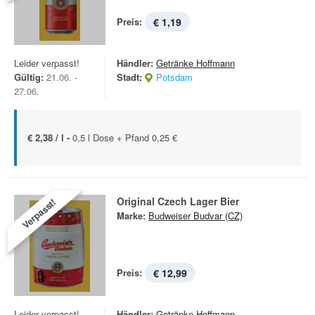
Preis:
€ 1,19
Leider verpasst!
Händler:
Getränke Hoffmann
Gültig:
21.06. -
Stadt:
Potsdam
27.06.
€ 2,38 / l -
0,5 l Dose + Pfand 0,25 €
Original Czech Lager Bier
Verpasst!
Marke:
Budweiser Budvar (CZ)
Preis:
€ 12,99
Leider verpasst!
Händler:
Getränke Hoffmann