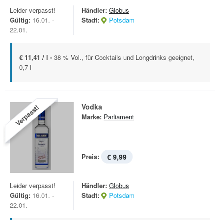
Leider verpasst!
Händler:
Globus
Gültig:
16.01. -
Stadt:
Potsdam
22.01.
€ 11,41 / l -
38 % Vol., für Cocktails und Longdrinks geeignet,
0,7 l
Vodka
Verpasst!
Marke:
Parliament
Preis:
€ 9,99
Leider verpasst!
Händler:
Globus
Gültig:
16.01. -
Stadt:
Potsdam
22.01.