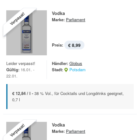
Vodka
Verpasst!
Marke:
Parliament
Preis:
€ 8,99
Leider verpasst!
Händler:
Globus
Gültig:
16.01. -
Stadt:
Potsdam
22.01.
€ 12,84 / l -
38 % Vol., für Cocktails und Longdrinks geeignet,
0,7 l
Vodka
Verpasst!
Marke:
Parliament