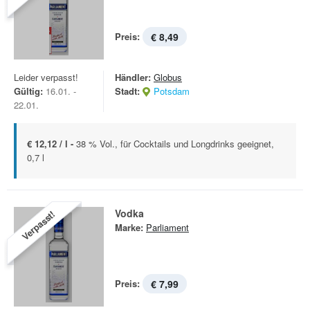
Preis:
€ 8,49
Leider verpasst!
Händler:
Globus
Gültig:
16.01. -
Stadt:
Potsdam
22.01.
€ 12,12 / l -
38 % Vol., für Cocktails und Longdrinks geeignet,
0,7 l
Vodka
Verpasst!
Marke:
Parliament
Preis:
€ 7,99