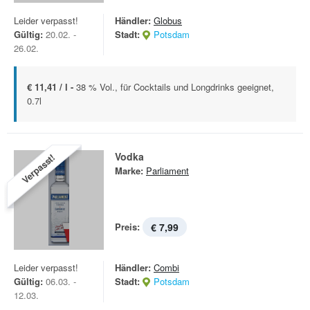
Leider verpasst!
Händler:
Globus
Gültig:
20.02. -
Stadt:
Potsdam
26.02.
€ 11,41 / l -
38 % Vol., für Cocktails und Longdrinks geeignet,
0.7l
Vodka
Verpasst!
Marke:
Parliament
Preis:
€ 7,99
Leider verpasst!
Händler:
Combi
Gültig:
06.03. -
Stadt:
Potsdam
12.03.