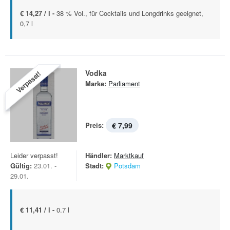
€ 14,27 / l -
38 % Vol., für Cocktails und Longdrinks geeignet,
0,7 l
Vodka
Verpasst!
Marke:
Parliament
Preis:
€ 7,99
Leider verpasst!
Händler:
Marktkauf
Gültig:
23.01. -
Stadt:
Potsdam
29.01.
€ 11,41 / l -
0.7 l