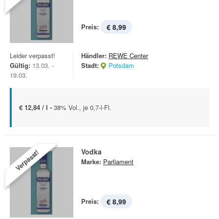
Preis:
€ 8,99
Leider verpasst!
Händler:
REWE Center
Gültig:
13.03. -
Stadt:
Potsdam
19.03.
€ 12,84 / l -
38% Vol., je 0,7-l-Fl.
Vodka
Verpasst!
Marke:
Parliament
Preis:
€ 8,99