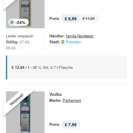
Preis:
€ 8,99
€ 11,89
-
24
%
Leider verpasst!
Händler:
famila-Nordwest
Gültig:
27.02. -
Stadt:
Potsdam
05.03.
€ 12,84 / l -
38 % Vol. 0,7-l-Flasche
Vodka
Verpasst!
Marke:
Parliament
Preis:
€ 7,99