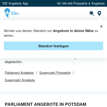
DIE Angebote App
56.199.446 Prospekte & Angebote
Or
×
PROSPEKTE
ANGEBOTE
CASHBACK
Verrate uns deinen Standort um
Angebote in deiner Nähe
zu
sehen.
PARLIAMENT ANGEBOTE IN
POTSDAM
Standort festlegen
Von
Parliament
sind in Potsdam leider alle Angebebote
abgelaufen.
Parliament
Angebote
Supermarkt
Prospekte
Supermarkt
Angebote
PARLIAMENT ANGEBOTE IN POTSDAM