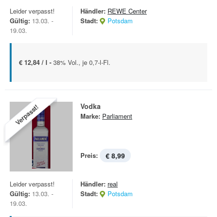
Leider verpasst!
Händler:
REWE Center
Gültig:
13.03. -
Stadt:
Potsdam
19.03.
€ 12,84 / l -
38% Vol., je 0,7-l-Fl.
Vodka
Verpasst!
Marke:
Parliament
Preis:
€ 8,99
Leider verpasst!
Händler:
real
Gültig:
13.03. -
Stadt:
Potsdam
19.03.