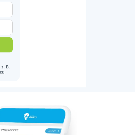
 z. B.
sen
.