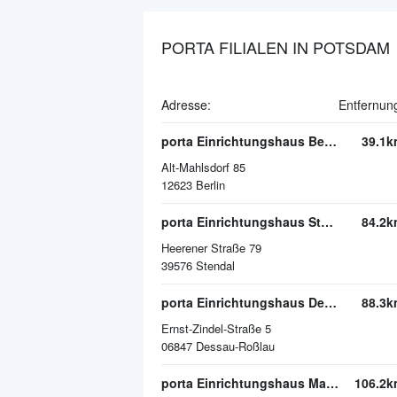
PORTA FILIALEN IN POTSDAM
Adresse:
Entfernun
porta Einrichtungshaus Berlin-Mahlsdorf
39.1k
Alt-Mahlsdorf 85
12623
Berlin
porta Einrichtungshaus Stendal
84.2k
Heerener Straße 79
39576
Stendal
porta Einrichtungshaus Dessau-Roßlau
88.3k
Ernst-Zindel-Straße 5
06847
Dessau-Roßlau
porta Einrichtungshaus Magdeburg
106.2k