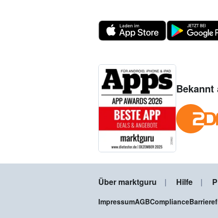
Bekannt 
Über marktguru
Hilfe
P
Impressum
AGB
Compliance
Barriere