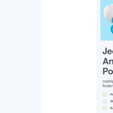
Je
An
Po
markt
finden
P
W
K