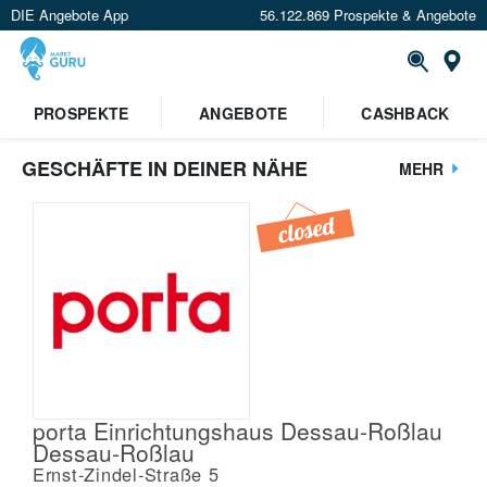
DIE Angebote App
56.122.869 Prospekte & Angebote
St
PROSPEKTE
ANGEBOTE
CASHBACK
GESCHÄFTE IN DEINER NÄHE
MEHR
porta Einrichtungshaus Dessau-Roßlau
Dessau-Roßlau
Ernst-Zindel-Straße 5