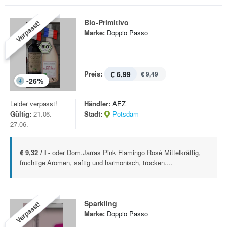
Bio-Primitivo
Verpasst!
Marke:
Doppio Passo
Preis:
€ 6,99
€ 9,49
-
26
%
Leider verpasst!
Händler:
AEZ
Gültig:
21.06. -
Stadt:
Potsdam
27.06.
€ 9,32 / l -
oder Dom.Jarras Pink Flamingo Rosé Mittelkräftig,
fruchtige Aromen, saftig und harmonisch, trocken....
Sparkling
Verpasst!
Marke:
Doppio Passo