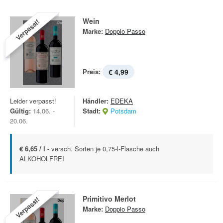
Wein
Verpasst!
Marke:
Doppio Passo
Preis:
€ 4,99
Leider verpasst!
Händler:
EDEKA
Gültig:
14.06. -
Stadt:
Potsdam
20.06.
€ 6,65 / l -
versch. Sorten je 0,75-l-Flasche auch
ALKOHOLFREI
Primitivo Merlot
Verpasst!
Marke:
Doppio Passo