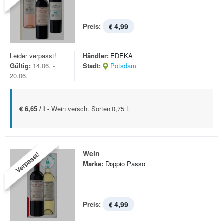
Preis:
€ 4,99
Leider verpasst!
Händler:
EDEKA
Gültig:
14.06. -
Stadt:
Potsdam
20.06.
€ 6,65 / l -
Wein versch. Sorten 0,75 L
Wein
Verpasst!
Marke:
Doppio Passo
Preis:
€ 4,99