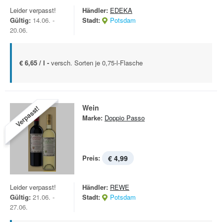
Leider verpasst!
Händler:
EDEKA
Gültig:
14.06. -
Stadt:
Potsdam
20.06.
€ 6,65 / l -
versch. Sorten je 0,75-l-Flasche
Wein
Verpasst!
Marke:
Doppio Passo
Preis:
€ 4,99
Leider verpasst!
Händler:
REWE
Gültig:
21.06. -
Stadt:
Potsdam
27.06.