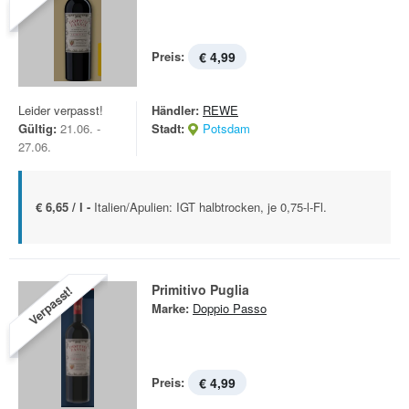
Preis:
€ 4,99
Leider verpasst!
Händler:
REWE
Gültig:
21.06. -
Stadt:
Potsdam
27.06.
€ 6,65 / l -
Italien/Apulien: IGT halbtrocken, je 0,75-l-Fl.
Primitivo Puglia
Verpasst!
Marke:
Doppio Passo
Preis:
€ 4,99