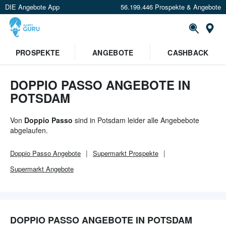
DIE Angebote App
56.199.446 Prospekte & Angebote
Or
×
PROSPEKTE
ANGEBOTE
CASHBACK
Verrate uns deinen Standort um
Angebote in deiner Nähe
zu
sehen.
DOPPIO PASSO ANGEBOTE IN
POTSDAM
Standort festlegen
Von
Doppio Passo
sind in Potsdam leider alle Angebebote
abgelaufen.
Doppio Passo
Angebote
Supermarkt
Prospekte
Supermarkt
Angebote
DOPPIO PASSO ANGEBOTE IN POTSDAM