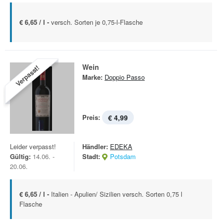
€ 6,65 / l -
versch. Sorten je 0,75-l-Flasche
Wein
Verpasst!
Marke:
Doppio Passo
Preis:
€ 4,99
Leider verpasst!
Händler:
EDEKA
Gültig:
14.06. -
Stadt:
Potsdam
20.06.
€ 6,65 / l -
Italien - Apulien/ Sizilien versch. Sorten 0,75 l
Flasche