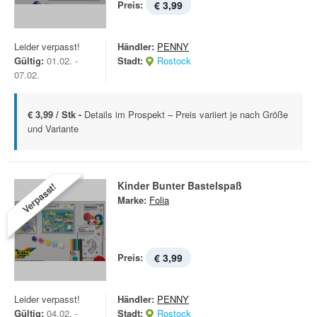
Preis:
€ 3,99
Leider verpasst!
Händler:
PENNY
Gültig:
01.02. -
Stadt:
Rostock
07.02.
€ 3,99 / Stk -
Details im Prospekt – Preis variiert je nach Größe
und Variante
Kinder Bunter Bastelspaß
Verpasst!
Marke:
Folia
Preis:
€ 3,99
Leider verpasst!
Händler:
PENNY
Gültig:
04.02. -
Stadt:
Rostock