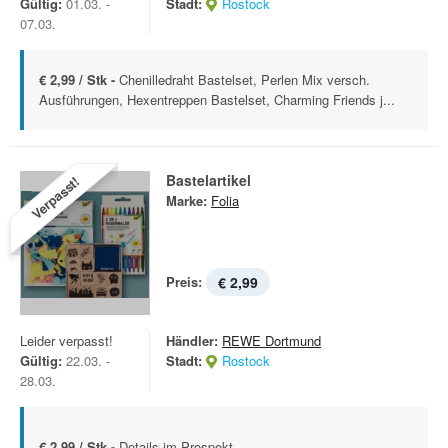
Gültig:
01.03. -
Stadt:
Rostock
07.03.
€ 2,99 / Stk -
Chenilledraht Bastelset, Perlen Mix versch.
Ausführungen, Hexentreppen Bastelset, Charming Friends j...
Bastelartikel
Verpasst!
Marke:
Folia
Preis:
€ 2,99
Leider verpasst!
Händler:
REWE Dortmund
Gültig:
22.03. -
Stadt:
Rostock
28.03.
€ 2,99 / Stk -
Details im Prospekt