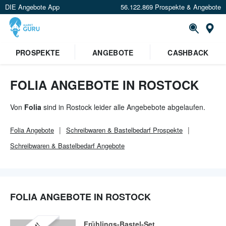
DIE Angebote App
56.122.869 Prospekte & Angebote
Or
×
PROSPEKTE
ANGEBOTE
CASHBACK
Verrate uns deinen Standort um
Angebote in deiner Nähe
zu
sehen.
FOLIA ANGEBOTE IN ROSTOCK
Standort festlegen
Von
Folia
sind in Rostock leider alle Angebebote abgelaufen.
Folia
Angebote
Schreibwaren & Bastelbedarf
Prospekte
Schreibwaren & Bastelbedarf
Angebote
FOLIA ANGEBOTE IN ROSTOCK
Frühlings-Bastel-Set