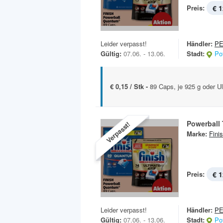
Preis:
€ 1
Leider verpasst!
Händler:
P
Gültig:
07.06. - 13.06.
Stadt:
Po
€ 0,15 / Stk -
89 Caps, je 925 g oder U
Powerball
Verpasst!
Marke:
Fini
Preis:
€ 1
Leider verpasst!
Händler:
P
Gültig:
07.06. - 13.06.
Stadt:
Po