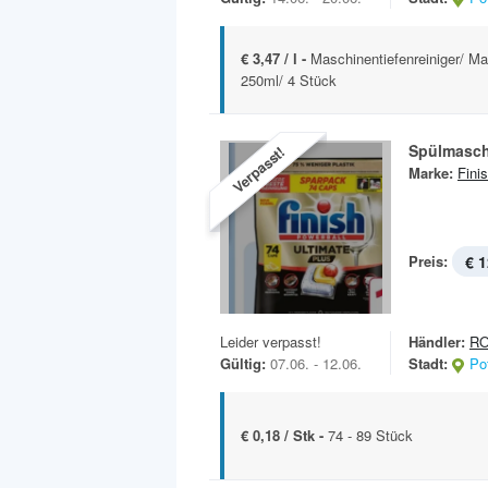
€ 3,47 / l -
Maschinentiefenreiniger/ Ma
250ml/ 4 Stück
Spülmasc
Verpasst!
Marke:
Fini
Preis:
€ 1
Leider verpasst!
Händler:
R
Gültig:
07.06. - 12.06.
Stadt:
Po
€ 0,18 / Stk -
74 - 89 Stück