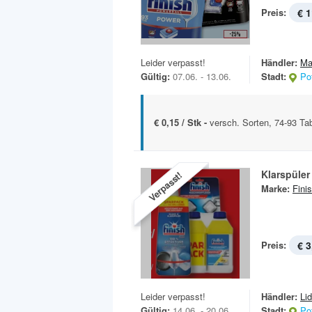
Preis:
€ 1
Leider verpasst!
Händler:
Ma
Gültig:
07.06. - 13.06.
Stadt:
Po
€ 0,15 / Stk -
versch. Sorten, 74-93 T
Klarspüler
Verpasst!
Marke:
Fini
Preis:
€ 3
Leider verpasst!
Händler:
Lid
Gültig:
14.06. - 20.06.
Stadt:
Po