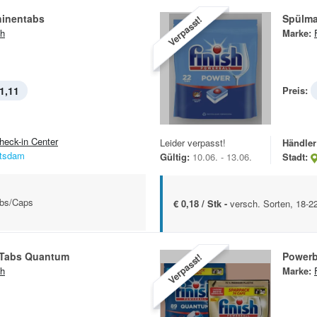
inentabs
Spülma
Verpasst!
sh
Marke:
1,11
Preis:
heck-in Center
Leider verpasst!
Händler
tsdam
Gültig:
10.06. - 13.06.
Stadt:
abs/Caps
€ 0,18 / Stk -
versch. Sorten, 18-
 Tabs Quantum
Powerb
Verpasst!
sh
Marke: