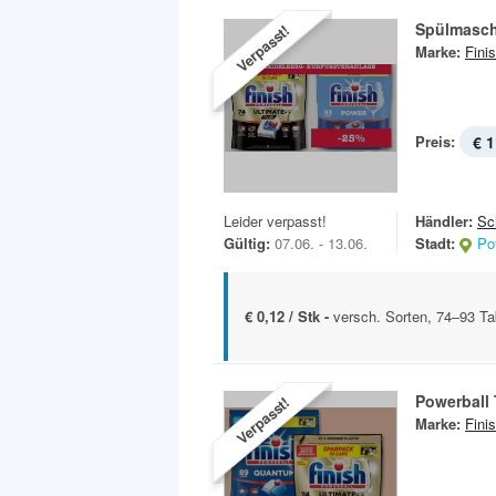
Spülmasch
Verpasst!
Marke:
Fini
Preis:
€ 1
Leider verpasst!
Händler:
Sc
Gültig:
07.06. - 13.06.
Stadt:
Po
€ 0,12 / Stk -
versch. Sorten, 74–93 T
Powerball
Verpasst!
Marke:
Fini