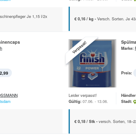
schinenpfleger Je 1,15 l/2x
€ 0,16 / kg -
Versch. Sorten. Je 43
hinencaps
Spülma
Verpasst!
sh
Marke:
2,99
Preis:
OSSMANN
Leider verpasst!
Händler
tsdam
Gültig:
07.06. - 13.06.
Stadt:
€ 0,18 / Stk -
versch. Sorten, 18–