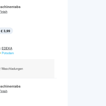
schinentabs
Finish
€ 3,99
:
EDEKA
Potsdam
22 Waschladungen
schinentabs
Finish