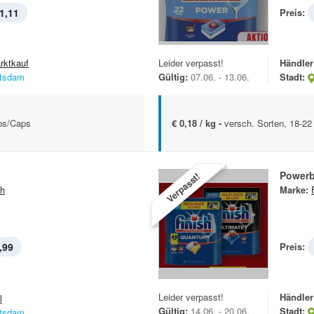
1,11
Preis:
rktkauf
Leider verpasst!
Händler
tsdam
Gültig:
07.06. - 13.06.
Stadt:
abs/Caps
€ 0,18 / kg -
versch. Sorten, 18-2
Powerb
Verpasst!
sh
Marke:
,99
Preis:
Leider verpasst!
Händler
l
Gültig:
14.06. - 20.06.
Stadt:
tsdam