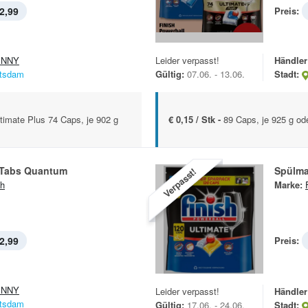
2,99
Preis:
ENNY
Leider verpasst!
Händler
tsdam
Gültig:
07.06. - 13.06.
Stadt:
ltimate Plus 74 Caps, je 902 g
€ 0,15 / Stk -
89 Caps, je 925 g od
 Tabs Quantum
Spülm
Verpasst!
sh
Marke:
2,99
Preis:
ENNY
Leider verpasst!
Händler
tsdam
Gültig:
17.06. - 24.06.
Stadt: