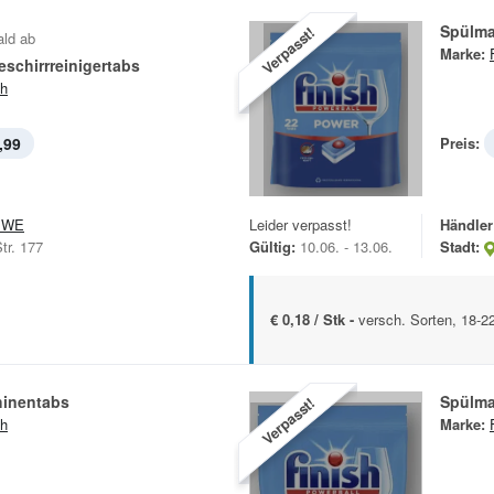
Spülma
Verpasst!
ald ab
Marke:
eschirrreinigertabs
sh
,99
Preis:
EWE
Leider verpasst!
Händler
tr. 177
Gültig:
10.06. - 13.06.
Stadt:
€ 0,18 / Stk -
versch. Sorten, 18-
inentabs
Spülma
Verpasst!
sh
Marke: