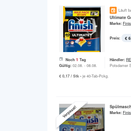
Läuft b
Ultimate G
Marke:
Fini
Preis:
€ 6
Noch
1
Tag
Händler:
R
Gültig:
02.08. - 08.08.
Potsdamer S
€ 0,17 / Stk -
je 40-Tab-Pckg.
Spülmasch
Verpasst!
Marke:
Fini