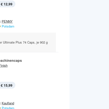
€ 12,99
:
PENNY
Potsdam
er Ultimate Plus 74 Caps, je 902 g
aschinencaps
Finish
€ 15,99
:
Kaufland
Potsdam