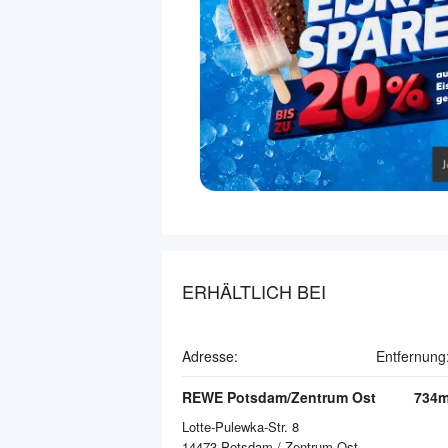
ERHÄLTLICH BEI
Adresse:
Entfernung
REWE Potsdam/Zentrum Ost
734
Lotte-Pulewka-Str. 8
14473
Potsdam / Zentrum Ost