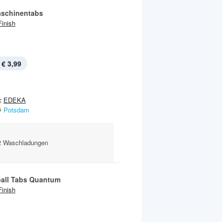
schinentabs
Finish
€ 3,99
:
EDEKA
Potsdam
22 Waschladungen
all Tabs Quantum
Finish