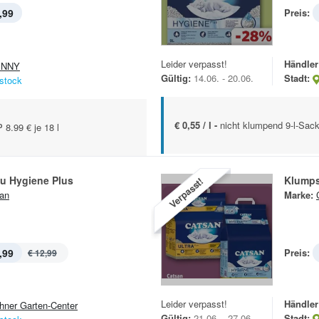
,99
Preis:
Leider verpasst!
Händler
ENNY
Gültig:
14.06. - 20.06.
Stadt:
stock
€ 0,55 / l -
nicht klumpend 9-l-Sac
.99 € je 18 l
eu Hygiene Plus
Klumps
Verpasst!
an
Marke:
,99
Preis:
€ 12,99
Leider verpasst!
Händler
hner Garten-Center
Gültig:
21.06. - 27.06.
Stadt: