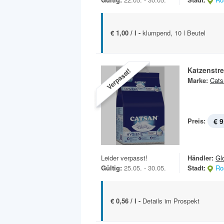
€ 1,00 / l -
klumpend, 10 l Beutel
Katzenstr
Verpasst!
Marke:
Cats
Preis:
€ 9
Leider verpasst!
Händler:
Gl
Gültig:
25.05. - 30.05.
Stadt:
Ro
€ 0,56 / l -
Details im Prospekt