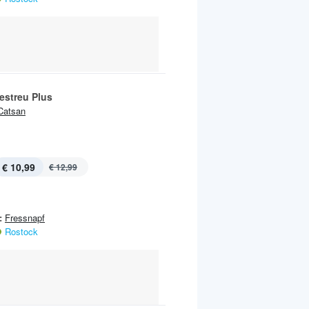
estreu Plus
Catsan
€ 10,99
€ 12,99
:
Fressnapf
Rostock