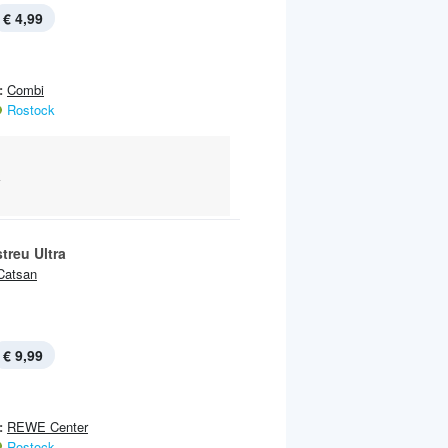
€ 4,99
:
Combi
Rostock
k
treu Ultra
Catsan
€ 9,99
:
REWE Center
Rostock