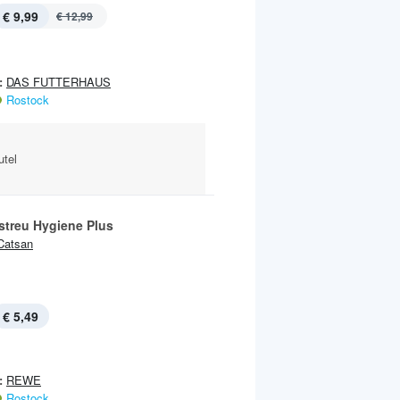
€ 9,99
€ 12,99
:
DAS FUTTERHAUS
Rostock
utel
streu Hygiene Plus
Catsan
€ 5,49
:
REWE
Rostock