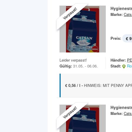
Hygienest
Verpasst!
Marke:
Cats
Preis:
€ 9
Leider verpasst!
Händler:
P
Gültig:
31.05. - 06.06.
Stadt:
Ro
€ 0,56 / l -
HINWEIS: MIT PENNY APP 8
Hygienest
Verpasst!
Marke:
Cats