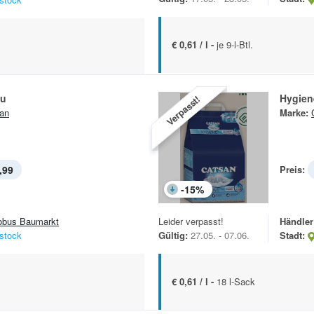
€ 0,61 / l -
je 9-l-Btl.
eu
Hygien
Verpasst!
an
Marke:
,99
Preis:
-
15
%
obus Baumarkt
Leider verpasst!
Händler
stock
Gültig:
27.05. - 07.06.
Stadt:
€ 0,61 / l -
18 l-Sack