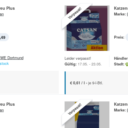
reu Plus
Katzen
Verpasst!
an
Marke:
,49
Preis:
WE Dortmund
Leider verpasst!
Händler
stock
Gültig:
17.05. - 23.05.
Stadt:
€ 0,61 / l -
je 9-l-Btl.
reu Plus
Katzen
Verpasst!
an
Marke: