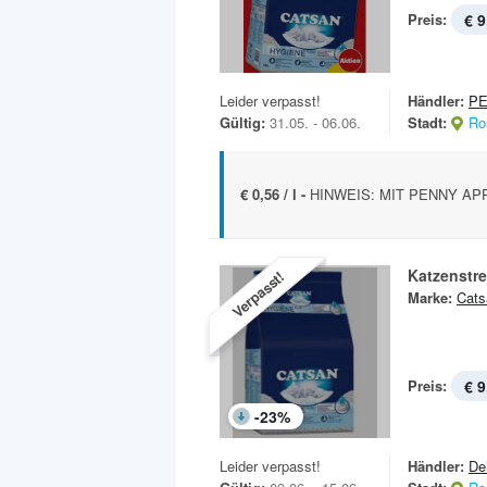
Preis:
€ 9
Leider verpasst!
Händler:
P
Gültig:
31.05. - 06.06.
Stadt:
Ro
€ 0,56 / l -
HINWEIS: MIT PENNY APP 8
Katzenstr
Verpasst!
Marke:
Cats
Preis:
€ 9
-
23
%
Leider verpasst!
Händler:
De