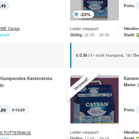
,49
Preis:
-
23
%
WE Center
Leider verpasst!
Händler
stock
Gültig:
22.05. - 30.05.
Stadt:
€ 0,56 / l -
nicht klumpend, 18 l Be
s Klumpendes Katzenstreu
Katzen
Verpasst!
an
Marke:
,99
Preis:
€ 12,99
Leider verpasst!
Händler
S FUTTERHAUS
Gültig:
17.05. - 23.05.
Stadt:
stock