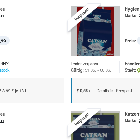
reu
Hygien
Verpasst!
an
Marke:
,99
Preis:
ENNY
Leider verpasst!
Händler
stock
Gültig:
31.05. - 06.06.
Stadt:
.99 € je 18 l
€ 0,56 / l -
Details im Prospekt
reu
Katzen
Verpasst!
an
Marke: