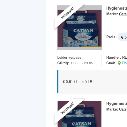
Hygienest
Verpasst!
Marke:
Cats
Preis:
€ 5
Leider verpasst!
Händler:
RE
Gültig:
17.05. - 23.05.
Stadt:
Ro
€ 0,61 / l -
je 9-l-Btl.
Hygienest
Verpasst!
Marke:
Cats