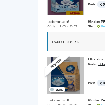
Preis:
€ 5
Leider verpasst!
Händler:
RE
Gültig:
17.05. - 23.05.
Stadt:
Ro
€ 0,61 / l -
je 9-l-Btl.
Ultra Plu
Verpasst!
Marke:
Cats
Preis:
€ 9
-
23
%
Leider verpasst!
Händler:
DA
Gültig:
22.05. - 30.05.
Stadt:
Ro