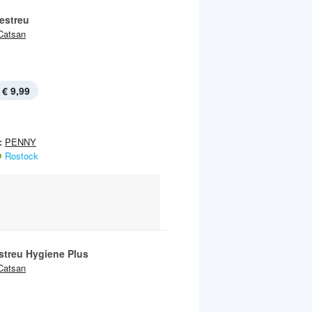
estreu
Catsan
€ 9,99
:
PENNY
Rostock
streu Hygiene Plus
Catsan